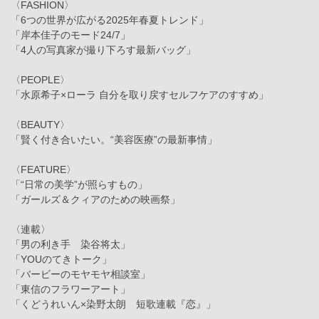
〈FASHION〉
「6つの世界が広がる2025年春夏トレンド」
「岸本佳子のモード24/7」
「4人の写真家が撮り下ろす最新バッグ」
〈PEOPLE〉
「水原希子×ローラ 自分を取り戻すセルフケアのすすめ」
〈BEAUTY〉
「賢く付き合いたい。“美容医療”の最新事情」
〈FEATURE〉
「“日常の美学”が照らすもの」
「ガールズ＆クィアのための映画祭」
〈連載〉
「男の利き手 染谷将太」
「YOUのてきトーク」
「バービーのモヤモヤ相談室」
「東信のフラワーアート」
「くどうれいん×染野太朗 短歌連載『恋』」