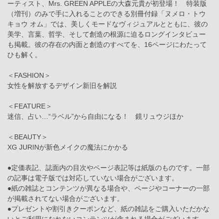
ーティスト、Mrs. GREEN APPLEの大森元貴が初登場！ 特装版
（増刊）のみで手に入れることのできる別冊付録「ヌメロ・トウ
キョウ オム」では、美しくモードなヴィジュアルとともに、彼の
美学、言葉、哲学、そして創造の根源に迫るロングインタビュー
も掲載。彼の存在の内面と創造のすべてを、16ページにわたって
ひも解く。
＜FASHION＞
女性を解放するデザイン新旧を解説
＜FEATURE＞
迷信、占い…“ラベル”から自由になる！ 鏡リュウジほか
＜BEAUTY＞
XG JURINが新色メイクの魔法にかかる
●定価表記、誌面内の目次やページ表記等は紙版のものです。一部
の記事は電子版では対応していない場合がございます。
●紙の雑誌とコンテンツが異なる場合や、ページやコーナーの一部
が掲載されてない場合がございます。
●プレゼントや割引きクーポンなど、紙の雑誌をご購入いただかな
いとご利用になれないコンテンツが含まれる場合がございます。