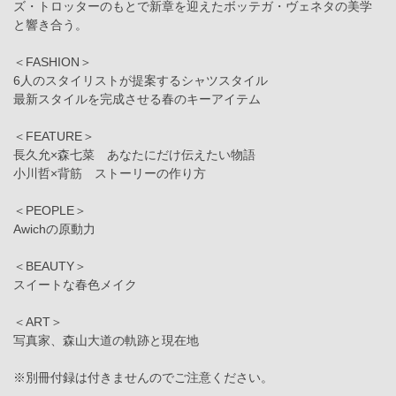
ズ・トロッターのもとで新章を迎えたボッテガ・ヴェネタの美学
と響き合う。
＜FASHION＞
6人のスタイリストが提案するシャツスタイル
最新スタイルを完成させる春のキーアイテム
＜FEATURE＞
長久允×森七菜 あなたにだけ伝えたい物語
小川哲×背筋 ストーリーの作り方
＜PEOPLE＞
Awichの原動力
＜BEAUTY＞
スイートな春色メイク
＜ART＞
写真家、森山大道の軌跡と現在地
※別冊付録は付きませんのでご注意ください。