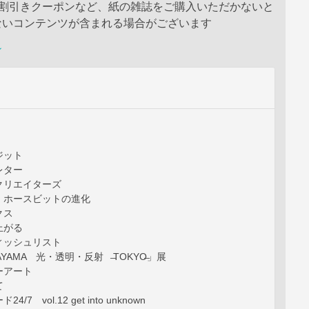
や割引きクーポンなど、紙の雑誌をご購入いただかないと
ないコンテンツが含まれる場合がございます
ン
ジット
レター
クリエイターズ
、ホースビットの進化
クス
上がる
ィッシュリスト
YAMA 光・透明・反射 ̶TOKYO̶」展
ーアート
て
7 vol.12 get into unknown