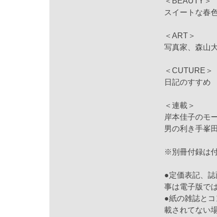
＜BEAUTY＞
スイートな春
＜ART＞
写真家、森山
＜CUTURE＞
日記のすすめ
＜連載＞
岸本佳子のモード
男の利き手峯
※別冊付録は
●定価表記、
事は電子版で
●紙の雑誌と
載されてない