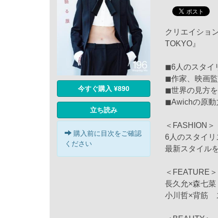
クリエイション
TOKYO』
◼︎6人のスタ
◼︎作家、映画
今すぐ購入 ¥890
◼︎世界の見方
◼︎Awichの原
立ち読み
＜FASHION＞
購入前に目次をご確認
6人のスタイ
ください
最新スタイル
＜FEATURE＞
長久允×森七
小川哲×背筋 