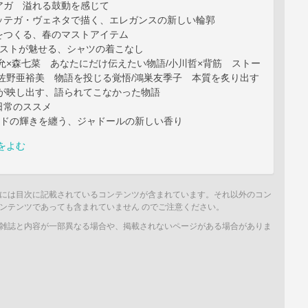
アガ 溢れる鼓動を感じて
ッテガ・ヴェネタで描く、エレガンスの新しい輪郭
をつくる、春のマストアイテム
リストが魅せる、シャツの着こなし
允×森七菜 あなたにだけ伝えたい物語/小川哲×背筋 ストー
/佐野亜裕美 物語を投じる覚悟/鴻巣友季子 本質を炙り出す
画が映し出す、語られてこなかった物語
日常のススメ
ールドの輝きを纏う、ジャドールの新しい香り
をよむ
には目次に記載されているコンテンツが含まれています。それ以外のコン
ンテンツであっても含まれていません のでご注意ください。
雑誌と内容が一部異なる場合や、掲載されないページがある場合がありま