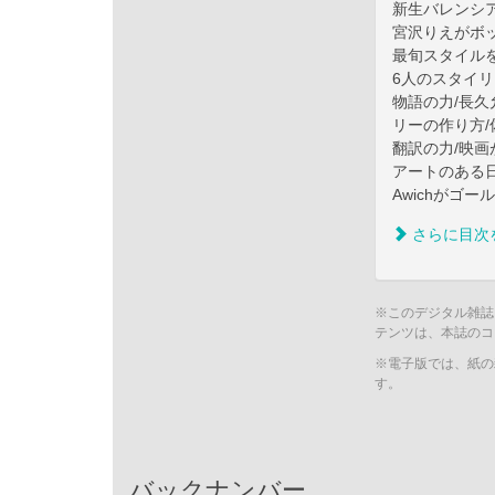
新生バレンシ
宮沢りえがボ
最旬スタイル
6人のスタイ
物語の力/長久
リーの作り方
翻訳の力/映
アートのある
Awichがゴ
さらに目次
※このデジタル雑誌
テンツは、本誌のコ
※電子版では、紙の
す。
バックナンバー