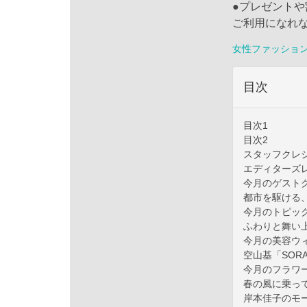
●プレゼント
ご利用になれ
女性ファッショ
目次
目次1
目次2
スタッフクレ
エディターズ
今月のゲスト
都市を駆ける
今月のトピッ
ふわりと舞い
今月の美容ウ
空山基「SORA
今月のフラワ
春の風に乗っ
岸本佳子のモード24/