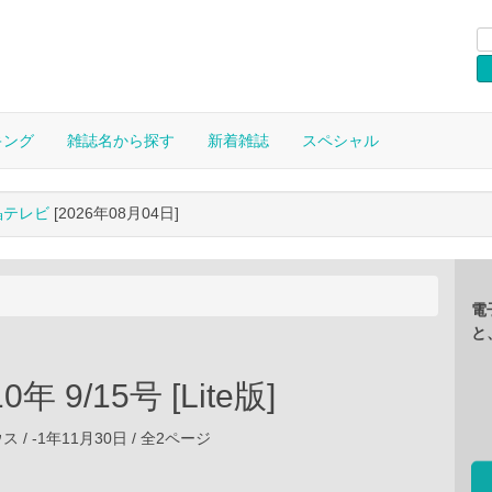
キング
雑誌名から探す
新着雑誌
スペシャル
晶テレビ
[2026年08月04日]
電
と
10年 9/15号 [Lite版]
/ -1年11月30日 / 全2ページ