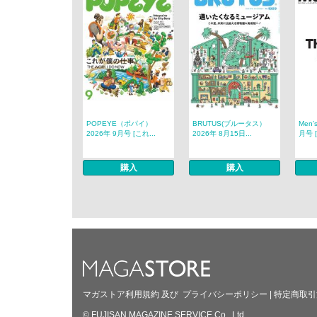
POPEYE（ポパイ）
BRUTUS(ブルータス）
Men’
2026年 9月号 [これ...
2026年 8月15日...
月号 [
購入
購入
マガストア利用規約
及び
プライバシーポリシー
|
特定商取引
© FUJISAN MAGAZINE SERVICE Co., Ltd.