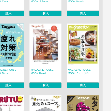
 Casa ...
MOOK ＆Prem...
MOOK Hanak...
購入
購入
購入
AZINE HOUSE
MAGAZINE HOUSE
MAGAZINE HOUSE
 Tarza...
MOOK Hanak...
MOOK Ｄｒ．クロ...
購入
購入
購入