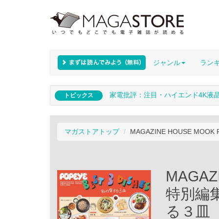
ジャンル
ラン
家電批評：注目・ハイエンド4K液
トピックス
マガストアトップ
MAGAZINE HOUSE MOO
MAGAZ
特別編集
る３皿