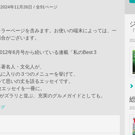
2024年11月26日 / 全91ページ
カラーページを含みます。お使いの端末によっては、一
場合がございます。
2
2012年6月号から続いている連載「私のBest 3
る著名人・文化人が、
気に入りの３つのメニューを挙げて、
いて思いの丈を語るエッセイです。
食エッセイを一冊に。
ーがズラリと並ぶ、充実のグルメガイドとしても。
ング
2