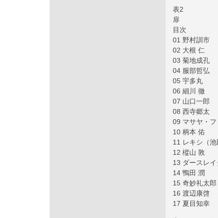
表2
扉
目次
01 野村訓市
02 大根 仁
03 菊地成孔
04 服部哲弘
05 宇多丸
06 細川 徹
07 山口一郎
08 西寺郷太
09 マサヤ・
10 柄本 佑
11 レキシ（
12 樅山 敦
13 ダースレ
14 鴨田 潤
15 奇妙礼太郎
16 渡辺康啓
17 夏目知幸