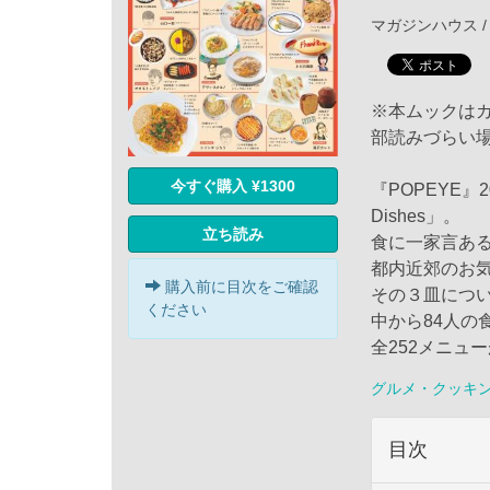
マガジンハウス / 
※本ムックは
部読みづらい
今すぐ購入 ¥1300
『POPEYE』
Dishes」。
立ち読み
食に一家言あ
都内近郊のお
購入前に目次をご確認
その３皿につ
ください
中から84人の
全252メニュ
グルメ・クッキ
目次