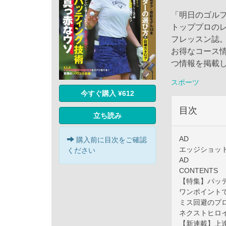
「明日のゴル
トッププロの
フレッスン誌
お得なコース
つ情報を掲載
スポーツ
今すぐ購入 ¥612
目次
立ち読み
AD
購入前に目次をご確認
エッジショッ
ください
AD
CONTENTS
【特集】パッ
ワンポイント
ミス回避のプ
ネクストヒロ
【新連載】上