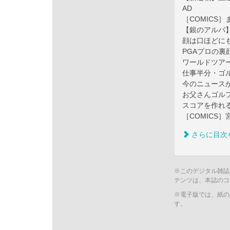
AD
［COMICS
【銀のアルバ
顔は口ほどに
PGAプロの裏
ワールドツア
仕事半分・ゴ
今のニュース
お父さんゴル
スコアを作れ
［COMICS
さらに目次
※このデジタル雑誌
テンツは、本誌のコ
※電子版では、紙の
す。