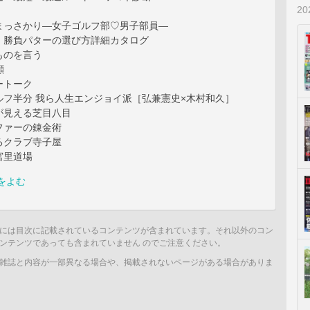
2
］まっさかり―女子ゴルフ部♡男子部員―
】勝負パターの選び方詳細カタログ
ものを言う
顔
ートーク
ルフ半分 我ら人生エンジョイ派［弘兼憲史×木村和久］
が見える芝目八目
ファーの錬金術
るクラブ寺子屋
］宮里道場
をよむ
には目次に記載されているコンテンツが含まれています。それ以外のコン
ンテンツであっても含まれていません のでご注意ください。
雑誌と内容が一部異なる場合や、掲載されないページがある場合がありま