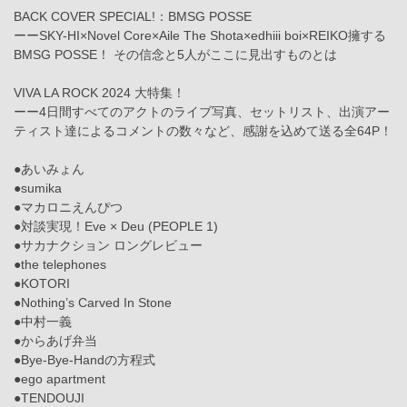
BACK COVER SPECIAL!：BMSG POSSE
ーーSKY-HI×Novel Core×Aile The Shota×edhiii boi×REIKO擁する
BMSG POSSE！ その信念と5人がここに見出すものとは
VIVA LA ROCK 2024 大特集！
ーー4日間すべてのアクトのライブ写真、セットリスト、出演アー
ティスト達によるコメントの数々など、感謝を込めて送る全64P！
●あいみょん
●sumika
●マカロニえんぴつ
●対談実現！Eve × Deu (PEOPLE 1)
●サカナクション ロングレビュー
●the telephones
●KOTORI
●Nothing’s Carved In Stone
●中村一義
●からあげ弁当
●Bye-Bye-Handの方程式
●ego apartment
●TENDOUJI