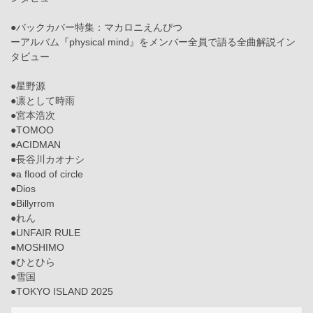
●バックカバー特集：マカロニえんぴつ
ーアルバム『physical mind』をメンバー全員で語る全曲解説イン
タビュー
●星野源
●凛として時雨
●宮本浩次
●TOMOO
●ACIDMAN
●長谷川カオナシ
●a flood of circle
●Dios
●Billyrrom
●れん
●UNFAIR RULE
●MOSHIMO
●ひとひら
●雪国
●TOKYO ISLAND 2025