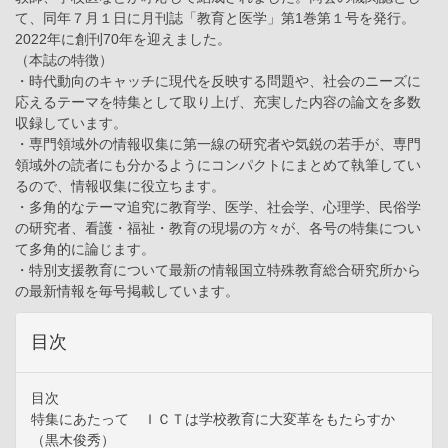
て、同年７月１日に月刊誌「教育と医学」第1巻第１号を発行。
2022年に創刊70年を迎えました。
（本誌の特徴）
・時代動向のキャッチに現代を反映する問題や、社会のニーズに
応えるテーマを特集として取り上げ、充実した内容の論文を多数
収録しています。
・専門領域外の情報収集に第一線の研究者や気鋭の若手が、専門
領域外の読者にも分かるようにコンパクトにまとめて執筆してい
るので、情報収集に役立ちます。
・多角的なテーマ追究に教育学、医学、社会学、心理学、民俗学
の研究者、看護・福祉・教育の現場の方々が、各号の特集につい
て多角的に論じます。
・特別支援教育について最新の情報国立特殊教育総合研究所から
の最新情報を毎号掲載しています。
目次
目次
特集にあたって ＩＣＴは学校教育に大変革をもたらすか
（黒木俊秀）