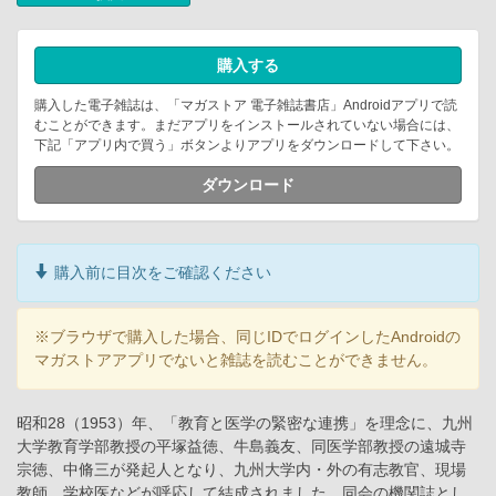
購入する
購入した電子雑誌は、「マガストア 電子雑誌書店」Androidアプリで読
むことができます。まだアプリをインストールされていない場合には、
下記「アプリ内で買う」ボタンよりアプリをダウンロードして下さい。
ダウンロード
購入前に目次をご確認ください
※ブラウザで購入した場合、同じIDでログインしたAndroidの
マガストアアプリでないと雑誌を読むことができません。
昭和28（1953）年、「教育と医学の緊密な連携」を理念に、九州
大学教育学部教授の平塚益徳、牛島義友、同医学部教授の遠城寺
宗徳、中脩三が発起人となり、九州大学内・外の有志教官、現場
教師、学校医などが呼応して結成されました。同会の機関誌とし