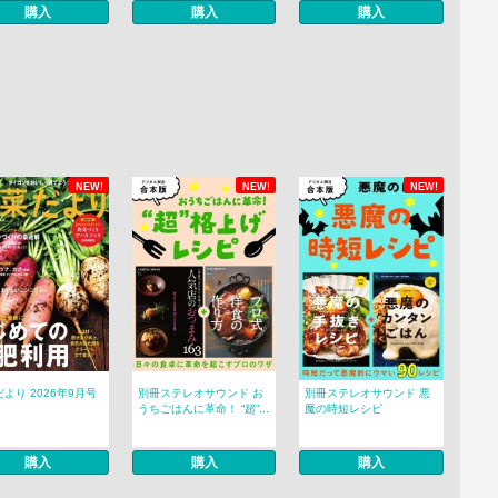
購入
購入
購入
NEW!
NEW!
NEW!
より 2026年9月号
別冊ステレオサウンド お
別冊ステレオサウンド 悪
うちごはんに革命！ “超”...
魔の時短レシピ
購入
購入
購入