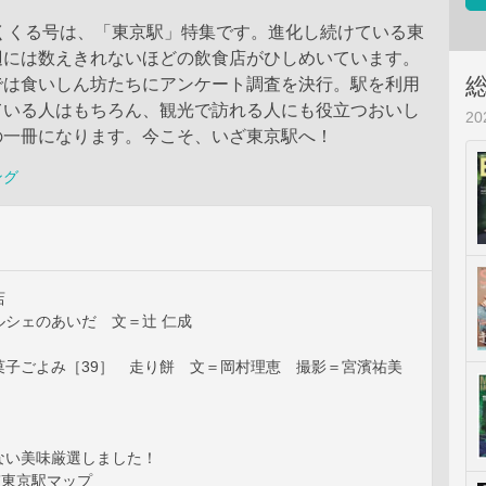
めくくる号は、「東京駅」特集です。進化し続けている東
辺には数えきれないほどの飲食店がひしめいています。
では食いしん坊たちにアンケート調査を決行。駅を利用
ている人はもちろん、観光で訪れる人にも役立つおいし
2
の一冊になります。今こそ、いざ東京駅へ！
ング
店
ルシェのあいだ 文＝辻 仁成
菓子ごよみ［39］ 走り餅 文＝岡村理恵 撮影＝宮濱祐美
ない美味厳選しました！
”東京駅マップ