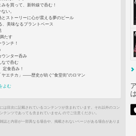
まみを買って、新幹線で呑む！
かない。
熱とストーリーに心が震える夢のビール
aと巡る、美味なるプラントベース
帖
を満たす
ーランチ！
う
カウンター呑み
んなで呑む
で、定食呑み！
「ヤエチカ」――歴史が紡ぐ“食堂街”のロマン
をよむ
には目次に記載されているコンテンツが含まれています。それ以外のコン
ンテンツであっても含まれていません のでご注意ください。
雑誌と内容が一部異なる場合や、掲載されないページがある場合がありま