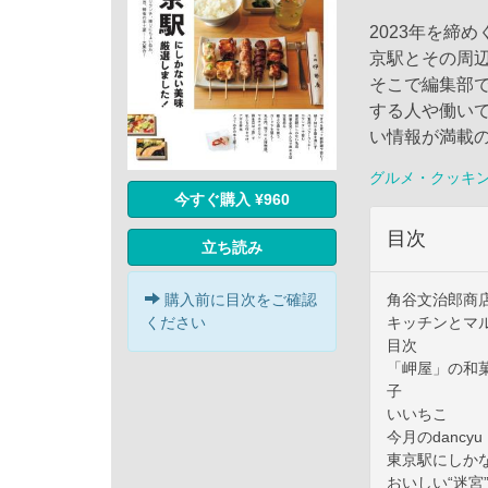
2023年を締
京駅とその周
そこで編集部
する人や働い
い情報が満載
グルメ・クッキ
今すぐ購入 ¥960
目次
立ち読み
購入前に目次をご確認
角谷文治郎商
ください
キッチンとマ
目次
「岬屋」の和
子
いいちこ
今月のdancyu
東京駅にしか
おいしい“迷宮