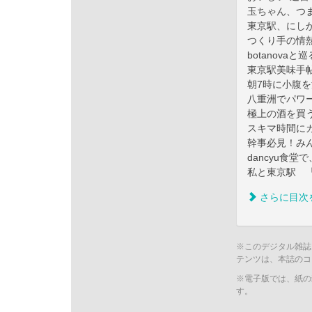
玉ちゃん、つ
東京駅、にし
つくり手の情
botanov
東京駅美味手
朝7時に小腹
八重洲でパワ
極上の酒を買
スキマ時間に
幹事必見！み
dancyu食堂
私と東京駅 
さらに目次
※このデジタル雑誌
テンツは、本誌のコ
※電子版では、紙の
す。