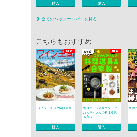
購入
購入
全てのバックナンバーを見る
こちらもおすすめ
NEW!
NEW!
ワイン王国 2026年9月号
別冊ステレオサウンド こ
野菜だ
だわりやさんの料理道具
＆自...
購入
購入