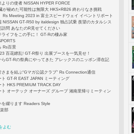
りの使者 NISSAN HYPER FORCE
臓が秘めた可能性は無限大 HKS×RB26 終わりなき挑戦
Rs Meeting 2023 in 富士スピードウェイ イベントリポート
ISSAN GT-R50 by italdesign 独占試乗 羨望のカタルシス
宅訪問 あなたのR見せてください
ライフをこの手に！ GT-Rの棲み家
SPORTS
 Rs百景
g 2023 百花繚乱! GT-R祭り 出展ブースを一気見せ！
らGT-Rの祭典にやってきた アレックスのニッポン滞在記
まを結ぶ“Gマガ公認クラブ” Rs Connection通信
 GT-R EAST JAPAN ミーティング
HKS PREMIUM TRACK DAY
ト オーテック オーナーズ グループ 湘南里帰りミーティン
ります Readers Style
倶楽部
をよむ