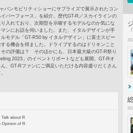
ジャパンモビリティショーにサプライズで展示されたコン
イパーフォース」を紹介。歴代GT-R／スカイラインの
取り入れており、次期型を示唆するモデルなのか気にな
ーマンにお話を伺いました。また、イタルデザインが手
ルモデル「GT-R50 by イタルデザイン」に富士スピー
2
乗する機会を得ました。ドライブするのはドリキンこと
その評価は？ そのほかにも、日本最大級のGT-R祭り
eeting 2023」のイベントリポートなども展開。GT-Rオ
ん、GT-Rファンにご満足いただける内容盛りだくさん
す。
2
 Talk about R
 Opinion of R