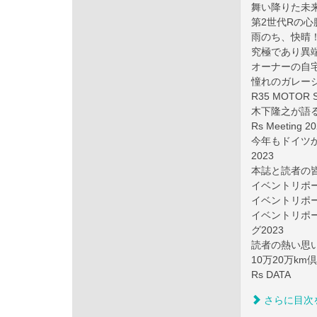
舞い降りた未来よ
第2世代Rの心
雨のち、快晴！ 
究極であり異端 N
オーナーの自
憧れのガレージ
R35 MOTOR 
木下隆之が語る
Rs Meetin
今年もドイツか
2023
本誌と読者の皆さ
イベントリポート
イベントリポート 
イベントリポー
グ2023
読者の熱い思いを綴
10万20万km
Rs DATA
さらに目次