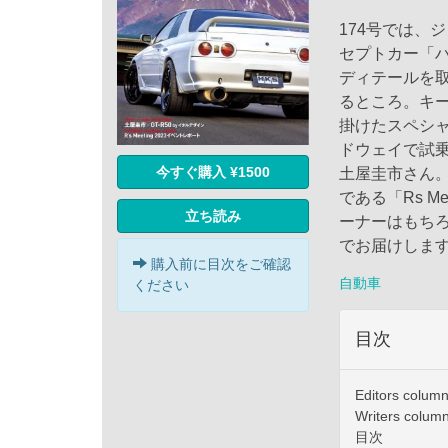
174号では、
セプトカー「ハ
ディテールを
るところ。キ
掛けたスペシャ
ドウェイで試
今すぐ購入 ¥1500
土屋圭市さん。
である「Rs M
立ち読み
ーナーはもちろ
でお届けしま
購入前に目次をご確認
自動車
ください
目次
Editors column
Writers column
目次