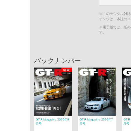
※このデジタル雑誌
テンツは、本誌のコ
※電子版では、紙の
す。
バックナンバー
NEW!
GT-R Magazine 2026年9
GT-R Magazine 2026年7
GT-R
月号
月号
月号