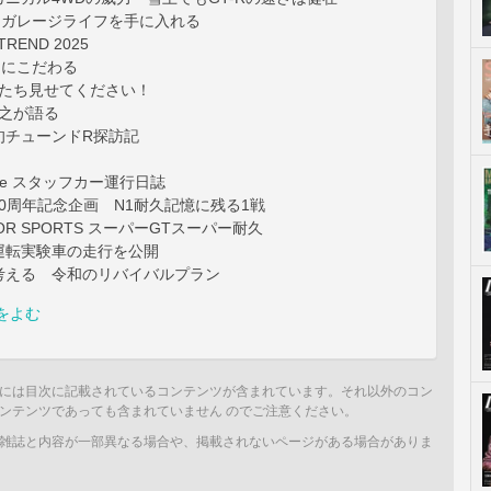
 ガレージライフを手に入れる
TREND 2025
ヤにこだわる
Rたち見せてください！
隆之が語る
旬チューンドR探訪記
zine スタッフカー運行日誌
誕30周年記念企画 N1耐久記憶に残る1戦
OTOR SPORTS スーパーGTスーパー耐久
運転実験車の走行を公開
考える 令和のリバイバルプラン
をよむ
には目次に記載されているコンテンツが含まれています。それ以外のコン
ンテンツであっても含まれていません のでご注意ください。
雑誌と内容が一部異なる場合や、掲載されないページがある場合がありま