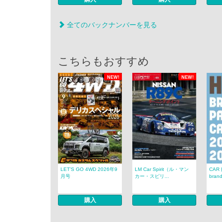
全てのバックナンバーを見る
こちらもおすすめ
NEW!
NEW!
LET’S GO 4WD 2026年9
LM Car Spirit（ル・マン
CAR
月号
カー・スピリ...
brand
購入
購入