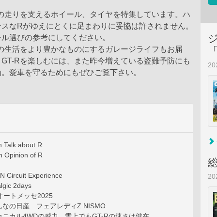
Rの走りを支えるホイール、タイヤを特集しています。ハ
ンスなRがゆえにとくに足まわりに妥協は許されません。
ール選びの参考にしてください。
との生活をより豊かなものにするガレージライフもお届
GT-Rを楽しむには、また昨今増えている盗難予防にも
2
効。愛車を守るためにもぜひご覧下さい。
n Talk about R
n Opinion of R
 Circuit Experience
2
lgic 2days
阪オートメッセ2025
なの日産 フェアレディZ NISMO
ニカル4WDの威力 雪上でもGT-Rの速さは健在