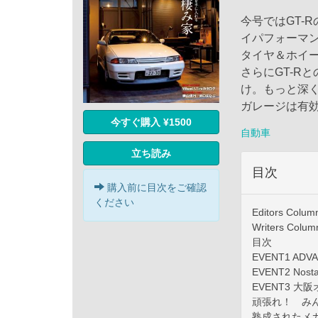
今号ではGT-
イパフォーマ
タイヤ＆ホイ
さらにGT-R
け。もっと深く
ガレージは有
今すぐ購入 ¥1500
自動車
立ち読み
目次
購入前に目次をご確認
ください
Editors Colum
Writers Colum
目次
EVENT1 ADVAN
EVENT2 Nosta
EVENT3 大
頑張れ！ みん
熟成されたメカ