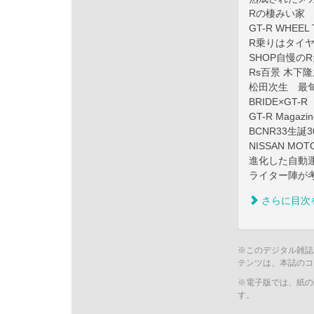
Rの棲みい家
GT-R WHEEL 
R乗りはタイ
SHOP自慢の
Rs百景 木下
松田次生 最
BRIDE×GT-R
GT-R Maga
BCNR33生
NISSAN M
進化した自動
ライター陣が
さらに目次
※このデジタル雑誌
テンツは、本誌のコ
※電子版では、紙の
す。