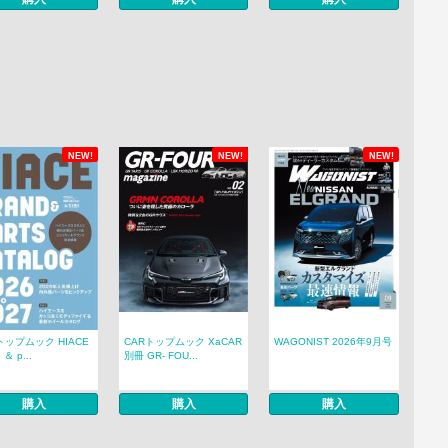
NEW!
NEW!
NEW!
トップムック HIACE
CARトップムック XaCAR
WAGONIST 2026年9月号
 ＆ p...
別冊 GR- FOU...
購入
購入
購入