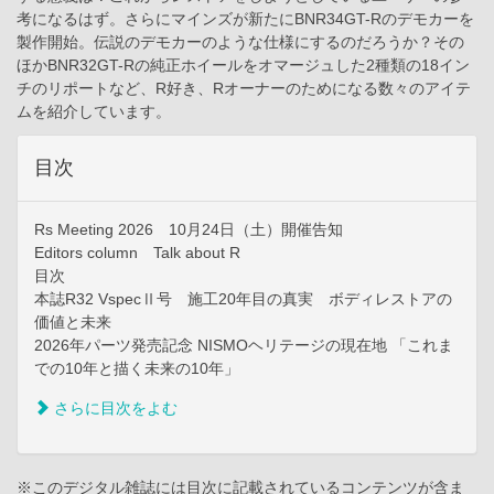
考になるはず。さらにマインズが新たにBNR34GT-Rのデモカーを
製作開始。伝説のデモカーのような仕様にするのだろうか？その
ほかBNR32GT-Rの純正ホイールをオマージュした2種類の18イン
チのリポートなど、R好き、Rオーナーのためになる数々のアイテ
ムを紹介しています。
目次
Rs Meeting 2026 10月24日（土）開催告知
Editors column Talk about R
目次
本誌R32 VspecⅡ号 施工20年目の真実 ボディレストアの
価値と未来
2026年パーツ発売記念 NISMOヘリテージの現在地 「これま
での10年と描く未来の10年」
さらに目次をよむ
※このデジタル雑誌には目次に記載されているコンテンツが含ま