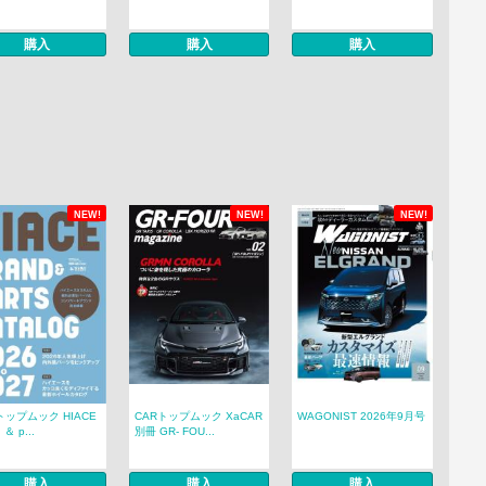
購入
購入
購入
NEW!
NEW!
NEW!
トップムック HIACE
CARトップムック XaCAR
WAGONIST 2026年9月号
 ＆ p...
別冊 GR- FOU...
購入
購入
購入