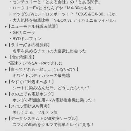
・センチュリーと「とある会社」の「とある関係」
・ロータリーEVとはなんぞや「MX-30の本命」
・マツダSUVにレトロスポーツ！？「CX-5＆CX-30」ほか
・大人気軽を徹底比較「N-BOX vs デリカミニ＆ライバル」
●【ニューモデル解説＆試乗】
・GRカローラ
・BYDドルフィン
●【ラリー好きの桃源郷】
名車を集めるチェコの大富豪に出会った
● 【食の秋到来】
“高速メシ”をSA・PAで楽しむ
●【白ってどれも一緒……じゃないの？】
ホワイトボディカラーの最先端
●【今すぐに対処すべき！】
シートに染み込んだ汗、どうしたらいい？
●【水の上でも電動ホンダ】
ホンダ小型船舶用４kW電動推進機に乗った！
●【スバル電動SUV再考】
美しく走る、ソルテラ旅
●【データシステム HDMI変換ケーブル】
スマホの動画をクルマで簡単キレイに見る！