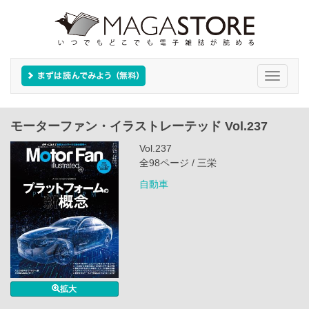
Toggle
navigati
モーターファン・イラストレーテッド Vol.237
Vol.237
全98ページ / 三栄
自動車
拡大