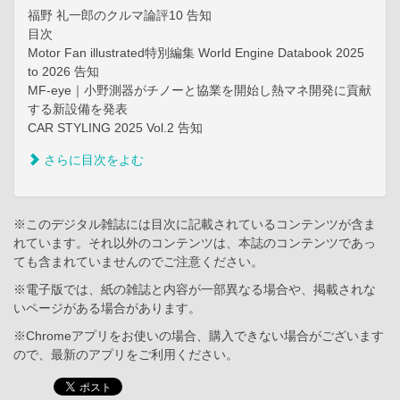
福野 礼一郎のクルマ論評10 告知
目次
Motor Fan illustrated特別編集 World Engine Databook 2025
to 2026 告知
MF-eye｜小野測器がチノーと協業を開始し熱マネ開発に貢献
する新設備を発表
CAR STYLING 2025 Vol.2 告知
さらに目次をよむ
※このデジタル雑誌には目次に記載されているコンテンツが含ま
れています。それ以外のコンテンツは、本誌のコンテンツであっ
ても含まれていませんのでご注意ください。
※電子版では、紙の雑誌と内容が一部異なる場合や、掲載されな
いページがある場合があります。
※Chromeアプリをお使いの場合、購入できない場合がございます
ので、最新のアプリをご利用ください。