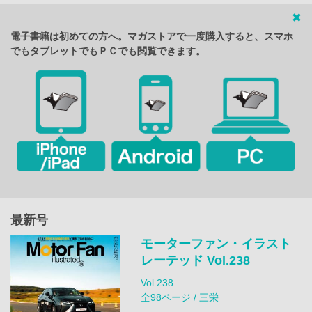
電子書籍は初めての方へ。マガストアで一度購入すると、スマホ
でもタブレットでもＰＣでも閲覧できます。
最新号
モーターファン・イラスト
レーテッド Vol.238
Vol.238
全98ページ / 三栄