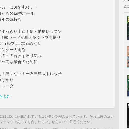
2
カーは9Iを使おう！
たちの19番ホール
］青年の気持ち
ですっきり上達！新・納得レッスン
190ヤードが狙えるクラブを探せ
 ゴルフ×日本酒めぐり
ィング一刀両断
四の五の言わず振り氣れ
すべては最善のために
ん！痛くない！一石三鳥ストレッチ
罠ばかり
ートーク
をよむ
には目次に記載されているコンテンツが含まれています。それ以外のコン
ンテンツであっても含まれていません のでご注意ください。