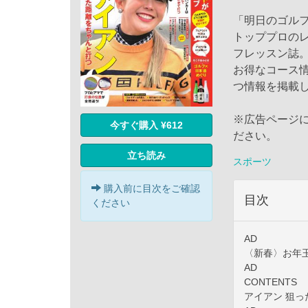
「明日のゴル
トッププロの
フレッスン誌
お得なコース
つ情報を掲載
※広告ページ
今すぐ購入 ¥612
ださい。
立ち読み
スポーツ
購入前に目次をご確認
目次
ください
AD
〈新春〉お年
AD
CONTENTS
アイアン 狙