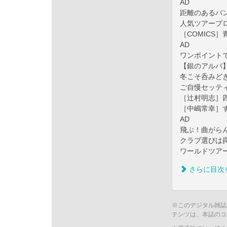
AD
距離のあるバン
人気ツアープロ
［COMICS
AD
ワンポイント
【銀のアルバ】
冬こそ呑みどき
ご自慢セッテ
［辻村明志］
［中嶋常幸］
AD
飛ぶ！曲がら
クラブ選びは
ワールドツア
さらに目次
※このデジタル雑誌
テンツは、本誌のコ