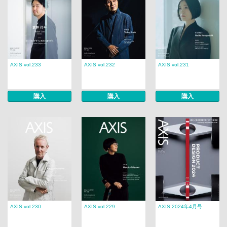
AXIS vol.233
AXIS vol.232
AXIS vol.231
購入
購入
購入
AXIS vol.230
AXIS vol.229
AXIS 2024年4月号