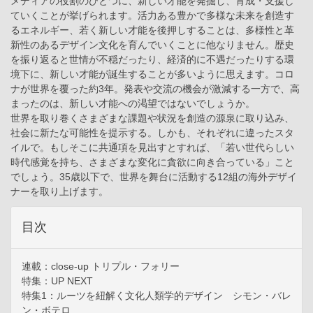
メディアの役割のひとつに、新しい才能を発掘し、育成・支援し
ていくことが挙げられます。活力ある豊かで多様な未来を創造す
るエネルギー、若く新しい才能を後押しすることは、多様性と革
新性のあるデザイン文化を育んでいくことに他なりません。歴史
を振り返ると世情が不穏だったり、経済的に不遇だったりする環
境下に、新しい才能が誕生することが多いように思えます。コロ
ナが世界を覆った約3年。発表や交流の機会が激減する一方で、高
まったのは、新しい才能への渇望ではないでしょうか。
世界を取り巻くさまざまな課題や状況を創造の源泉に取り込み、
社会に新たな可能性を提示する。しかも、それぞれに違ったスタ
イルで。もしそこに共通項を見出すとすれば、「若い世代らしい
時代感覚を持ち、さまざまな変化に貪欲に向き合っている」こと
でしょう。35歳以下で、世界を舞台に活動する12組の海外デザイ
ナーを取り上げます。
目次
連載：close-up トリプル・フォリー
特集：UP NEXT
特集1：ルーツを紐解く文化人類学的デザイン シモン・バレ
ン・ボテロ