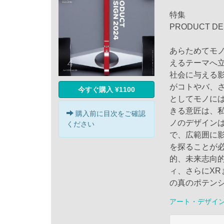
特集
PRODUCT DES
あらためてモ
えるテーマへ
社会に与える
がコトやバ、
今すぐ購入 ¥1100
としてモノに
きる意匠は、
購入前に目次をご確認
ノのデザイン
ください
で、広範囲に
を探ることが
的、未来志向
ィ、さらにX
の真のポテン
アート・デザイ