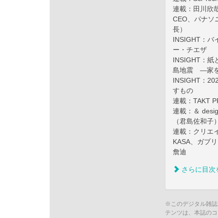
連載：田川欣
CEO、パナ
長）
INSIGHT
ー・チエザ
INSIGHT
島地震 ―家
INSIGHT
すもの
連載：TAKT 
連載：＆ de
（君島佐和子
連載：クリエイ
KASA、ガ
詹迪
さらに目次
※このデジタル雑誌
テンツは、本誌のコ