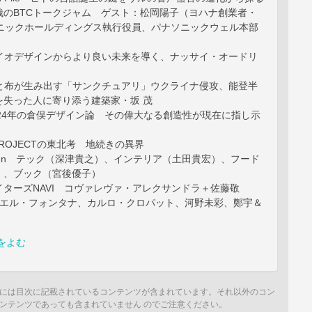
哉のBTCトークジャム ゲスト：松岡陽子（ヨハナ創業者・
ソニックホールディングス執行役員、パナソニックウェル本部
：バイオデザインからより良い未来を導く、ナッサイ・オードリ
：紙と布が生み出す「サンクチュアリ」ウクライナ侵攻、能登半
を失った人に寄り添う建築家・坂 茂
：2024年の倉俣デザイン論 その偉大なる創造性が現在に指し示
PROJECTの東北考 地続きの異界
sign テック（深津貴之）、インテリア（土田貴宏）、フード
）、ブック（宮後優子）
ターズNAVI コヴァレヴァ・アレクサンドラ＋佐藤敬
ブリエル・フォンタナ、カルロ・クロパット、河野未彩、鄭宇＆
をよむ
には目次に記載されているコンテンツが含まれています。それ以外のコン
ンテンツであっても含まれていません のでご注意ください。