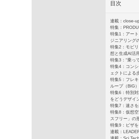
目次
連載：close
特集：PRODUCT
特集1：アー
ジニアリング
特集2：モビ
想と生成AI活
特集3：“乗っ
特集4：コン
ェクトによる
特集5：フレ
ループ（BIG
特集6：特別対談
をどうデザイ
特集7：速さ
特集8：仮想
スフリー」の
特集9：ピザ
連載：LEAD
連載：Sci T