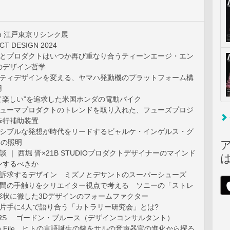
-up 江戸東京リシンク展
 DESIGN 2024
トとプロダクトはいつか再び重なり合うティーンエージ・エン
のデザイン哲学
リティデザインを変える、ヤマハ発動機のプラットフォーム構
用
て楽しい”を追求した米国ホンダの電動バイク
シューマプロダクトのトレンドを取り入れた、フューズプロジ
歩行補助装置
キシブルな発想が時代をリードするビャルケ・インゲルス・グ
）の照明
 ｜ 西堀 晋×21B STUDIOプロダクトデザイナーのマインド
ンするべきか
を訴求するデザイン ミズノとデサントのスーパーシューズ
空間の手触りをクリエイター視点で考える ソニーの「ストレ
形状に徹した3Dデザインのフォームファクター
を片手に4人で語り合う「カトラリー研究会」とは?
ERS ゴードン・ブルース（デザインコンサルタント）
ech File ヒトの言語誕生の鍵をサルの音声器官の進化から探る