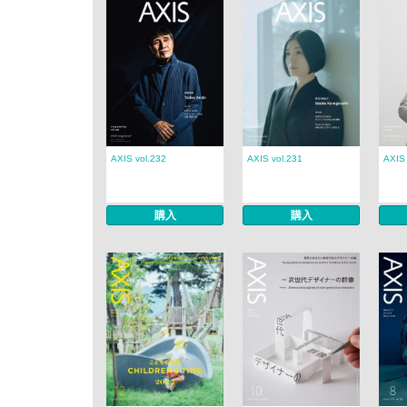
AXIS vol.232
AXIS vol.231
AXIS 
購入
購入