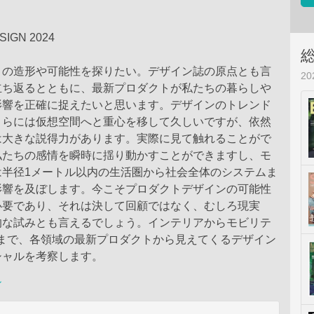
IGN 2024
ノの造形や可能性を探りたい。デザイン誌の原点とも言
2
立ち返るとともに、最新プロダクトが私たちの暮らしや
影響を正確に捉えたいと思います。デザインのトレンド
さらには仮想空間へと重心を移して久しいですが、依然
は大きな説得力があります。実際に見て触れることがで
私たちの感情を瞬時に揺り動かすことができますし、モ
は半径1メートル以内の生活圏から社会全体のシステムま
影響を及ぼします。今こそプロダクトデザインの可能性
必要であり、それは決して回顧ではなく、むしろ現実
的な試みとも言えるでしょう。インテリアからモビリテ
Rまで、各領域の最新プロダクトから見えてくるデザイン
シャルを考察します。
ン