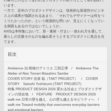
の暮らしのなかで使われるプロダクトの在り方として表れ始めて
います。
一方で、近年のプロダクトデザインは、技術的な新規性やビジネ
ス上の成果が強調されるあまり、「それでもデザイナーは何をつ
くりたかったのか」という根源的な問いが、見えにくくなってい
る側面もあるのではないでしょうか。
AXISは本特集において、形・素材・佇まい・使われ方を通して、
暮らしの文脈そのものを編み直そうとするプロダクトに焦点を当
てます。
目次
Ambience 泊 昭雄のアトリエ 三部正博 / Ambience The
Atelier of Akio Tomari Masahiro Sambe
COVER STORY 吉泉 聡（TAKT PROJECT） / COVER
STORY Satoshi Yoshiizumi (TAKT PROJECT)
特集 PRODUCT DESIGN 2026 変わる社会とプロダクトデザ
インの現在地 / FEATURE PRODUCT DESIGN 2026
walk me 日常の壁を越え、心の壁も越えるモビリティへ /
walk me Toward mobility that overcomes everyday barriers
and emotional barriers