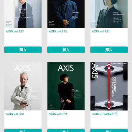
AXIS vol.233
AXIS vol.232
AXIS vol.231
購入
購入
購入
AXIS vol.230
AXIS vol.229
AXIS 2024年4月号