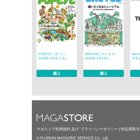
POPEYE（ポパイ）
BRUTUS(ブルータス）
Men’
2026年 9月号 [これ...
2026年 8月15日...
月号 [
購入
購入
マガストア利用規約
及び
プライバシーポリシー
|
特定商取引
© FUJISAN MAGAZINE SERVICE Co., Ltd.