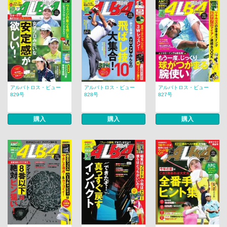
アルバトロス・ビュー
アルバトロス・ビュー
アルバトロス・ビュー
829号
828号
827号
購入
購入
購入