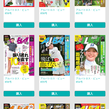
アルバトロス・ビュー
アルバトロス・ビュー
アルバトロス・ビュー
859号
858号
857号
購入
購入
購入
アルバトロス・ビュー
アルバトロス・ビュー
アルバトロス・ビュー
856号
855号
854号
購入
購入
購入