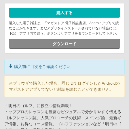
購入する
購入した電子雑誌は、「マガストア 電子雑誌書店」Androidアプリで読
むことができます。まだアプリをインストールされていない場合には、
下記「アプリ内で買う」ボタンよりアプリをダウンロードして下さい。
ダウンロード
購入前に目次をご確認ください
※ブラウザで購入した場合、同じIDでログインしたAndroidの
マガストアアプリでないと雑誌を読むことができません。
「明日のゴルフ」に役立つ情報満載！
トッププロのレッスンを豊富なビジュアルで分かりやすく伝える
ゴルフレッスン誌。人気プロコーチの技術・スイング論、最新ギ
ア情報、お得なコース情報、ゴルフファッションなど「明日のゴ