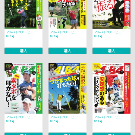
アルバトロス・ビュー
アルバトロス・ビュー
アルバトロス・ビュー
844号
843号
842号
購入
購入
購入
アルバトロス・ビュー
アルバトロス・ビュー
アルバトロス・ビュー
841号
840号
839号