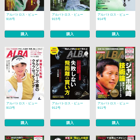
アルバトロス・ビュー
アルバトロス・ビュー
アルバトロス・ビュー
916号
915号
914号
購入
購入
購入
アルバトロス・ビュー
アルバトロス・ビュー
アルバトロス・ビュー
913号
912号
911号
購入
購入
購入