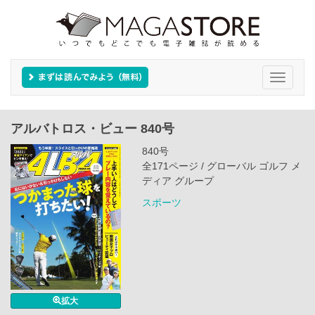
Toggle
navigati
アルバトロス・ビュー 840号
840号
全171ページ / グローバル ゴルフ メ
ディア グループ
スポーツ
拡大