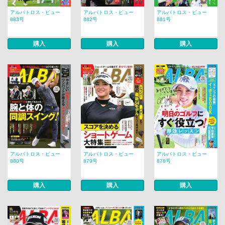
アルバトロス・ビュー
アルバトロス・ビュー
アルバトロス・ビュー
883号
882号
881号
購入
購入
購入
アルバトロス・ビュー
アルバトロス・ビュー
アルバトロス・ビュー
880号
879号
878号
購入
購入
購入