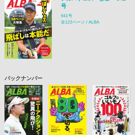
号
941号
全123ページ / ALBA
バックナンバー