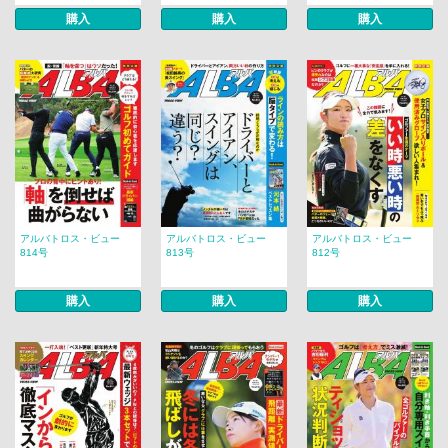
購入
購入
購入
アルバトロス・ビュー
アルバトロス・ビュー
アルバトロス・ビュー
814号
813号
812号
購入
購入
購入