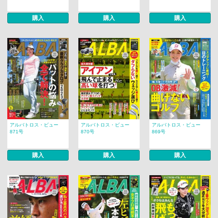
購入
購入
購入
アルバトロス・ビュー
アルバトロス・ビュー
アルバトロス・ビュー
871号
870号
869号
購入
購入
購入