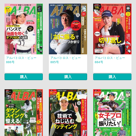
アルバトロス・ビュー
アルバトロス・ビュー
アルバトロス・ビュー
886号
885号
884号
購入
購入
購入