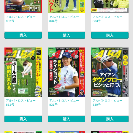
アルバトロス・ビュー
アルバトロス・ビュー
アルバトロス・ビュー
835号
834号
833号
購入
購入
購入
アルバトロス・ビュー
アルバトロス・ビュー
アルバトロス・ビュー
832号
831号
830号
購入
購入
購入