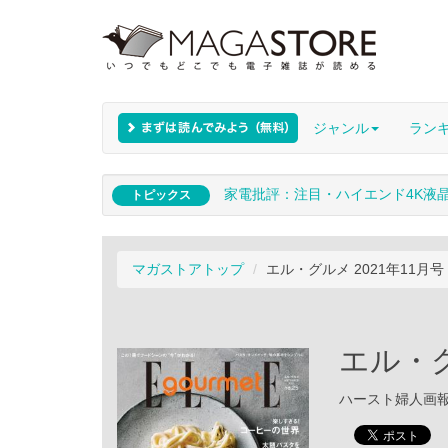
ジャンル
ラン
家電批評：注目・ハイエンド4K液
トピックス
マガストアトップ
エル・グルメ 2021年11月号 N
エル・グル
ハースト婦人画報社 