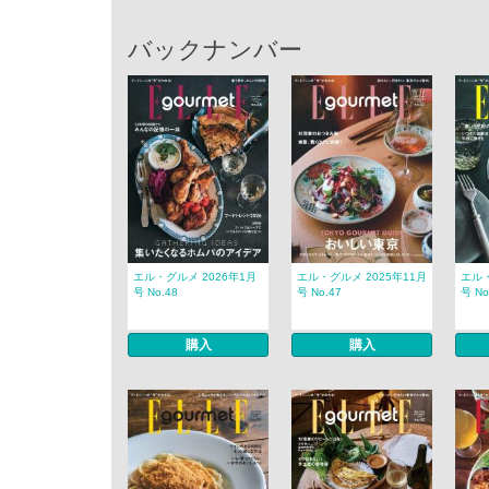
バックナンバー
エル・グルメ 2026年1月
エル・グルメ 2025年11月
エル・
号 No.48
号 No.47
号 No
購入
購入