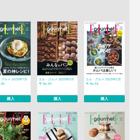
グルメ 2025年7月
エル・グルメ 2025年5月
エル・グルメ 2025年1月
.46
号 No.45
号 No.44
購入
購入
購入