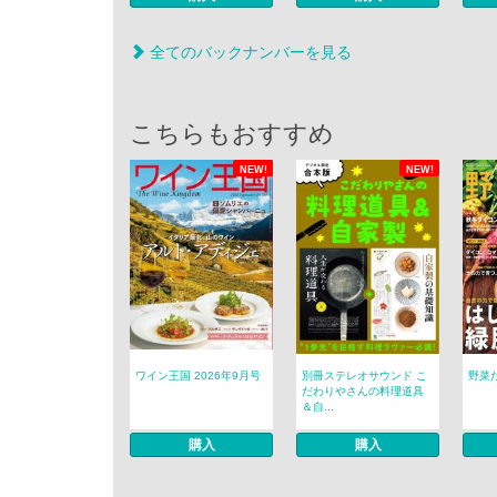
全てのバックナンバーを見る
こちらもおすすめ
NEW!
NEW!
ワイン王国 2026年9月号
別冊ステレオサウンド こ
野菜だ
だわりやさんの料理道具
＆自...
購入
購入