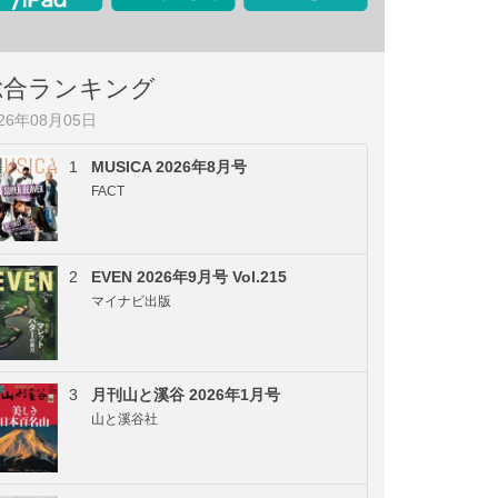
総合ランキング
026年08月05日
1
MUSICA 2026年8月号
FACT
2
EVEN 2026年9月号 Vol.215
マイナビ出版
3
月刊山と溪谷 2026年1月号
山と溪谷社