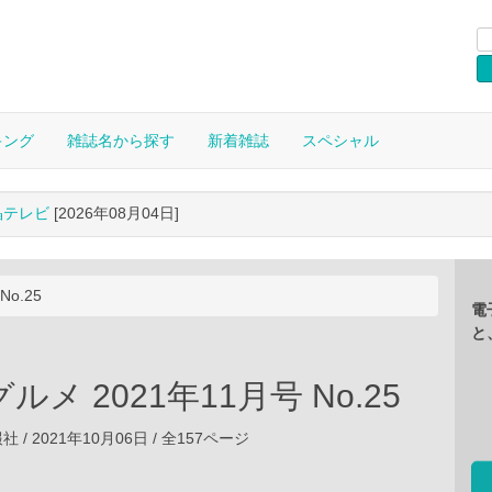
キング
雑誌名から探す
新着雑誌
スペシャル
晶テレビ
[2026年08月04日]
o.25
電
と
メ 2021年11月号 No.25
/ 2021年10月06日 / 全157ページ