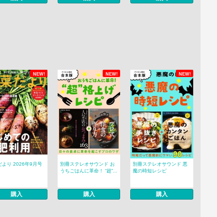
NEW!
NEW!
NEW!
より 2026年9月号
別冊ステレオサウンド お
別冊ステレオサウンド 悪
うちごはんに革命！ “超”...
魔の時短レシピ
購入
購入
購入