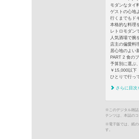
モダンなタイ
ゲストの心地
行くまでもド
本格的な料理
レトロモダン
人気酒場で腕
店主の偏愛料
居心地のよい
PART 2 食
予算別に選ぶ、
￥15,000以下
ひとりで行っ
さらに目次
※このデジタル雑誌
テンツは、本誌のコ
※電子版では、紙の
す。