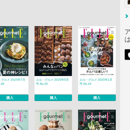
グルメ 2025年7月
エル・グルメ 2025年5月
エル・グルメ 2025年1月
.46
号 No.45
号 No.44
購入
購入
購入