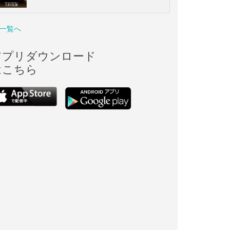
一覧へ
アプリダウンロード
はこちら