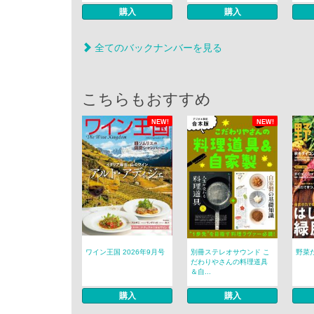
購入
購入
全てのバックナンバーを見る
こちらもおすすめ
NEW!
NEW!
ワイン王国 2026年9月号
別冊ステレオサウンド こ
野菜だ
だわりやさんの料理道具
＆自...
購入
購入