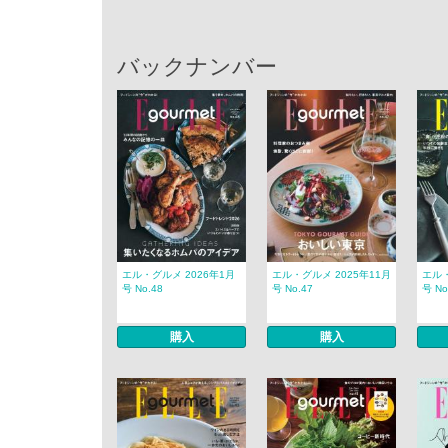
バックナンバー
エル・グルメ 2026年1月
エル・グルメ 2025年11月
エル・
号 No.48
号 No.47
号 No
購入
購入