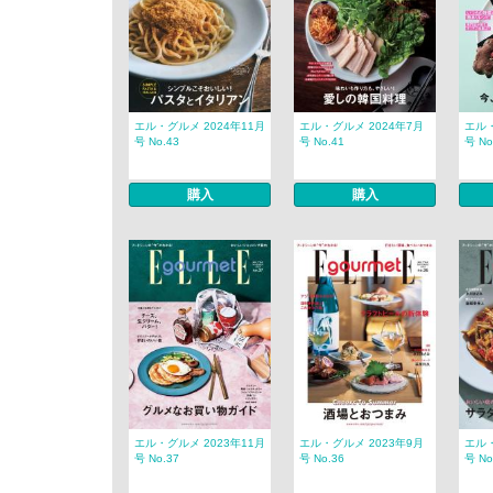
エル・グルメ 2024年11月
エル・グルメ 2024年7月
エル・
号 No.43
号 No.41
号 No
購入
購入
エル・グルメ 2023年11月
エル・グルメ 2023年9月
エル・
号 No.37
号 No.36
号 No