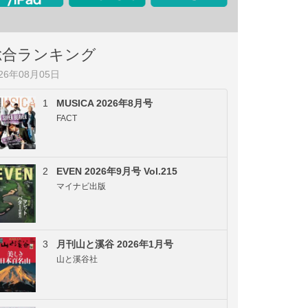
総合ランキング
026年08月05日
1
MUSICA 2026年8月号
FACT
2
EVEN 2026年9月号 Vol.215
マイナビ出版
3
月刊山と溪谷 2026年1月号
山と溪谷社