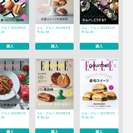
グルメ 2024年5月
エル・グルメ 2024年3月
エル・グルメ 2024年1月
.40
号 No.39
号 No.38
購入
購入
購入
グルメ 2023年7月
エル・グルメ 2023年5月
エル・グルメ 2023年3月
.35
号 No.34
号 No.33
購入
購入
購入