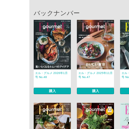
バックナンバー
エル・グルメ 2026年1月
エル・グルメ 2025年11月
エル・
号 No.48
号 No.47
号 No
購入
購入