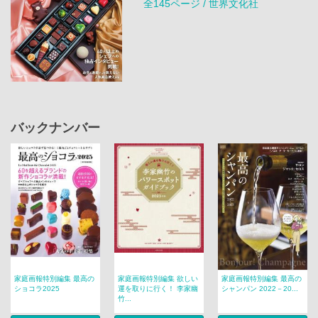
全145ページ / 世界文化社
バックナンバー
家庭画報特別編集 最高の
家庭画報特別編集 欲しい
家庭画報特別編集 最高の
ショコラ2025
運を取りに行く！ 李家幽
シャンパン 2022－20...
竹...