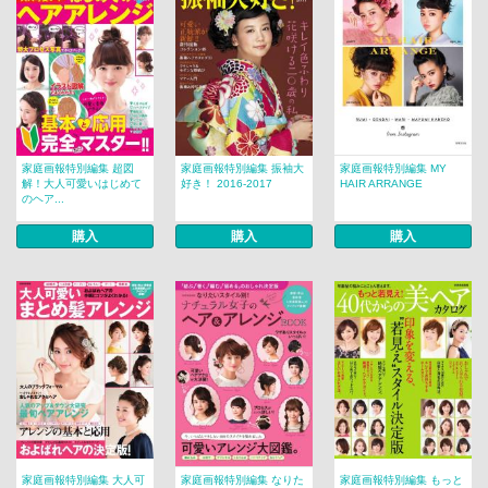
家庭画報特別編集 超図
家庭画報特別編集 振袖大
家庭画報特別編集 MY
解！大人可愛いはじめて
好き！ 2016-2017
HAIR ARRANGE
のヘア...
購入
購入
購入
家庭画報特別編集 大人可
家庭画報特別編集 なりた
家庭画報特別編集 もっと