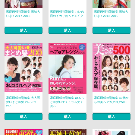
家庭画報特別編集 振袖大
家庭画報特別編集 ハレの
家庭画報特別編集 振袖大
好き！2017-2018
日のイガリ的ヘアメイク
好き！2018-2019
購入
購入
購入
家庭画報特別編集 大人可
家庭画報特別編集 ゆるっ
家庭画報特別編集 40代か
愛いまとめ髪アレンジ
と可愛いナチュラル女子
らの美ヘアカタログ500
200
のヘ...
購入
購入
購入