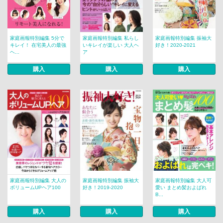
家庭画報特別編集 5分で
家庭画報特別編集 私らし
家庭画報特別編集 振袖大
キレイ！ 在宅美人の最強
いキレイが楽しい 大人ヘ
好き！2020-2021
ヘ...
ア
購入
購入
購入
家庭画報特別編集 大人の
家庭画報特別編集 振袖大
家庭画報特別編集 大人可
ボリュームUPヘア100
好き！2019-2020
愛い まとめ髪およばれ
B...
購入
購入
購入