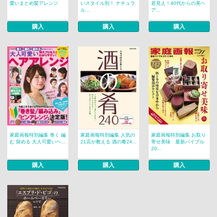
愛いまとめ髪アレンジ
いスタイル別！ ナチュラ
若見え！40代からの美ヘ
ル...
ア...
購入
購入
購入
家庭画報特別編集 巻く 編
家庭画報特別編集 人気の
家庭画報特別編集 お取り
む 留める 大人可愛いヘ...
21店が教える 酒の肴24...
寄せ美味 最新バイブル
20...
購入
購入
購入