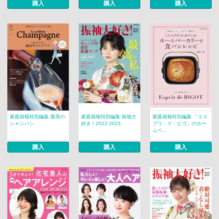
購入
購入
購入
家庭画報特別編集 最高の
家庭画報特別編集 振袖大
家庭画報特別編集 「エス
シャンパン
好き！2022-2023
プリ・ド・ビゴ」のホー
ムベ...
購入
購入
購入