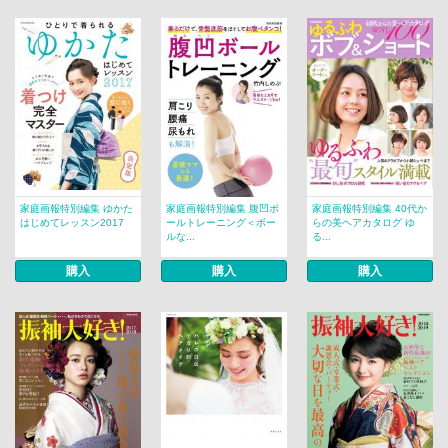
家庭画報特別編集 ゆかた
家庭画報特別編集 腹凹ボ
家庭画報特別編集 40代か
はじめてレッスン2017
ールトレーニング＜ボー
らの美ヘアカタログ ゆ
ルな...
る...
購入
購入
購入