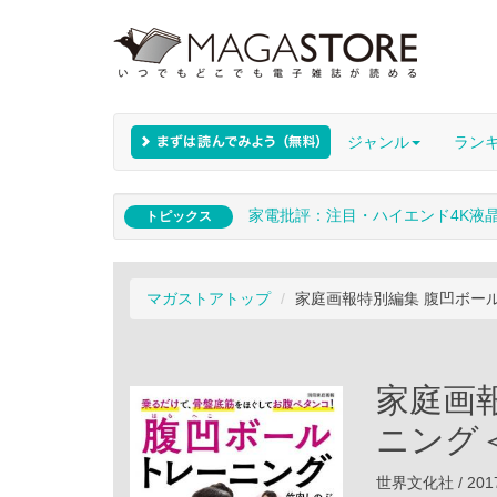
ジャンル
ラン
家電批評：注目・ハイエンド4K液
トピックス
マガストアトップ
家庭画報特別編集 腹凹ボー
家庭画
ニング
世界文化社 / 201