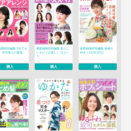
画報特別編集 5分でキ
家庭画報特別編集 私らし
家庭画報特別編集 振袖大
！ 在宅美人の最強
いキレイが楽しい 大人ヘ
好き！2020-2021
ア
購入
購入
購入