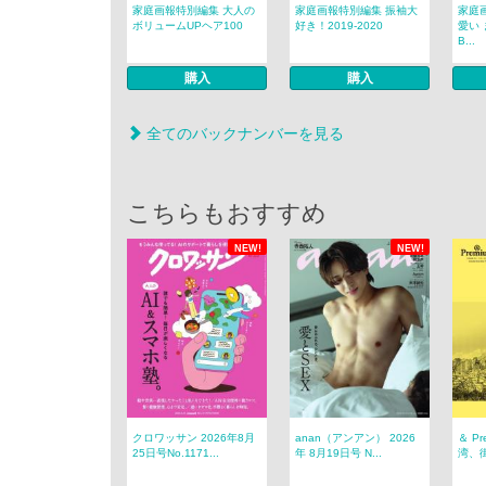
家庭画報特別編集 大人の
家庭画報特別編集 振袖大
家庭
ボリュームUPヘア100
好き！2019-2020
愛い
B...
購入
購入
全てのバックナンバーを見る
こちらもおすすめ
NEW!
NEW!
クロワッサン 2026年8月
anan（アンアン） 2026
＆ P
25日号No.1171...
年 8月19日号 N...
湾、