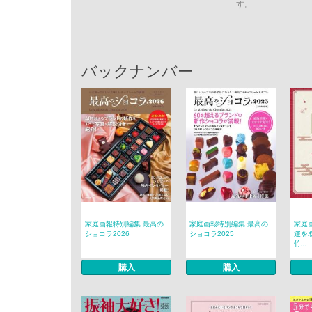
す。
バックナンバー
家庭画報特別編集 最高の
家庭画報特別編集 最高の
家庭
ショコラ2026
ショコラ2025
運を
竹...
購入
購入