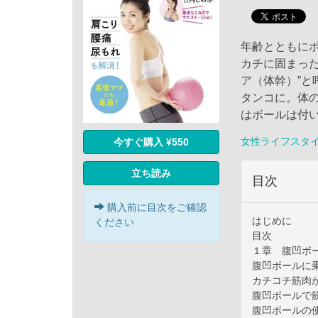
年齢とともに
カチに固まっ
ア（体幹）”
タンコに。体
はボールは付
女性ライフスタ
今すぐ購入 ¥550
立ち読み
目次
購入前に目次をご確認
はじめに
ください
目次
１章 腹凹ボ
腹凹ボールに
カチコチ筋肉
腹凹ボールで
腹凹ボールの