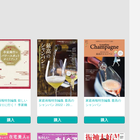
画報特別編集 欲しい
家庭画報特別編集 最高の
家庭画報特別編集 最高の
取りに行く！ 李家幽
シャンパン 2022－20...
シャンパン
購入
購入
購入