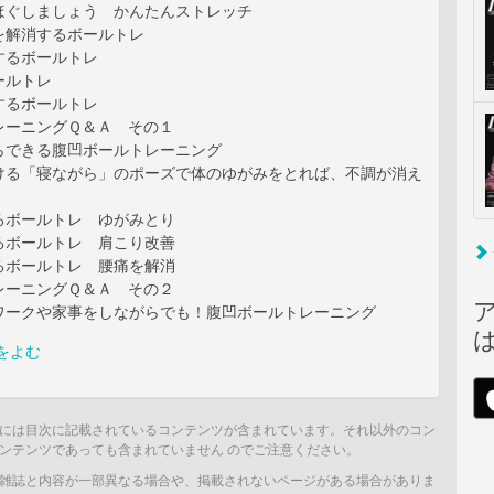
ほぐしましょう かんたんストレッチ
を解消するボールトレ
するボールトレ
ールトレ
するボールトレ
レーニングＱ＆Ａ その１
らできる腹凹ボールトレーニング
ける「寝ながら」のポーズで体のゆがみをとれば、不調が消え
るボールトレ ゆがみとり
るボールトレ 肩こり改善
るボールトレ 腰痛を解消
レーニングＱ＆Ａ その２
ワークや家事をしながらでも！腹凹ボールトレーニング
をよむ
には目次に記載されているコンテンツが含まれています。それ以外のコン
ンテンツであっても含まれていません のでご注意ください。
雑誌と内容が一部異なる場合や、掲載されないページがある場合がありま