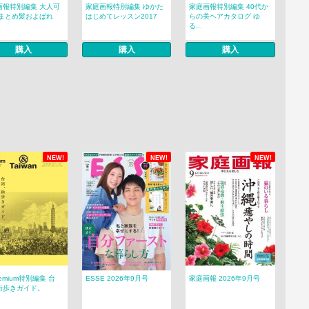
画報特別編集 大人可
家庭画報特別編集 ゆかた
家庭画報特別編集 40代か
 まとめ髪およばれ
はじめてレッスン2017
らの美ヘアカタログ ゆ
る...
購入
購入
購入
NEW!
NEW!
NEW!
remium特別編集 台
ESSE 2026年9月号
家庭画報 2026年9月号
街歩きガイド。