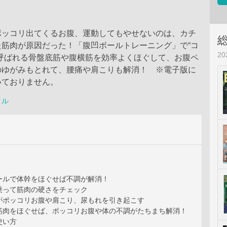
ポッコリ出てくるお腹、運動してもやせないのは、カチ
た筋肉が原因だった！「腹凹ボールトレーニング」で“コ
2
と呼ばれる骨盤底筋や腹横筋を効率よくほぐして、お腹ペ
のゆがみもとれて、腰痛や肩こりも解消！ ※電子版に
いておりません。
イル
ールで体幹をほぐせば不調が解消！
乗って筋肉の硬さをチェック
がポッコリお腹や肩こり、尿もれを引き起こす
筋肉をほぐせば、ポッコリお腹や体の不調がたちまち解消！
使い方