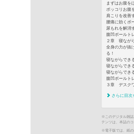
まずはお腹を
ポッコリお腹
肩こりを改善
腰痛に効くボ
尿もれを解消
腹凹ボールト
２章 寝なが
全身の力が抜
る！
寝ながらでき
寝ながらでき
寝ながらでき
腹凹ボールト
３章 デスク
さらに目次
※このデジタル雑誌
テンツは、本誌のコ
※電子版では、紙の