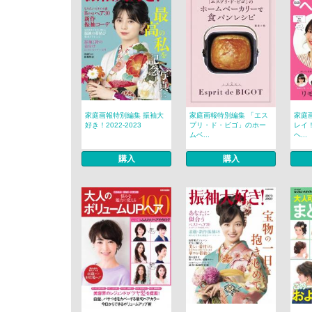
家庭画報特別編集 振袖大
家庭画報特別編集 「エス
家庭
好き！2022-2023
プリ・ド・ビゴ」のホー
レイ
ムベ...
ヘ...
購入
購入