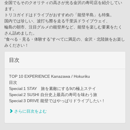
全国でもそのクオリティの高さが光る金沢の寿司店を紹介してい
ます。
トリコガイドはドライブがおすすめの「能登半島」も特集。
国内では珍しい、波打ち際を走る千里浜ドライブウェイ、
輪島の朝市、注目グルメの能登丼など、能登を楽しむ要素をたく
さん詰めました。
“食べる・見る・体験する”すべてに満足の、金沢・北陸旅をお楽し
みください！
目次
TOP 10 EXPERIENCE Kanazawa / Hokuriku
目次
Special:1 STAY 旅を素敵にする9の極上ステイ
Special:2 SUSHI 自分史上最高の寿司を味わう旅
Special:3 DRIVE 能登ではやっぱりドライブしたい！
さらに目次をよむ