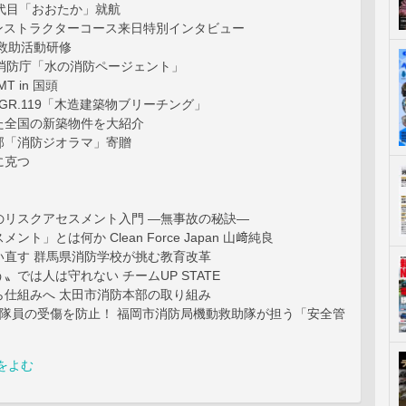
 代目「おおたか」就航
インストラクターコース来日特別インタビュー
救助活動研修
京消防庁「水の消防ページェント」
MT in 国頭
＋DGR.119「木造建築物ブリーチング」
た全国の新築物件を大紹介
部「消防ジオラマ」寄贈
に克つ
のリスクアセスメント入門 ―無事故の秘訣―
ント」とは何か Clean Force Japan 山﨑純良
い直す 群馬県消防学校が挑む教育改革
〟では人は守れない チームUP STATE
ら仕組みへ 太田市消防本部の取り組み
で隊員の受傷を防止！ 福岡市消防局機動救助隊が担う「安全管
をよむ