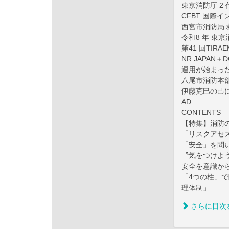
東京消防庁 2
CFBT 国際
西宮市消防局 
令和8 年 東
第41 回TIRAE
NR JAPAN
運用が始まっ
八尾市消防本
伊藤克巳の己
AD
CONTENTS
【特集】消防
「リスクアセスメ
「安全」を問
〝気をつけよう
安全を意識か
「4つの柱」
理体制」
さらに目次