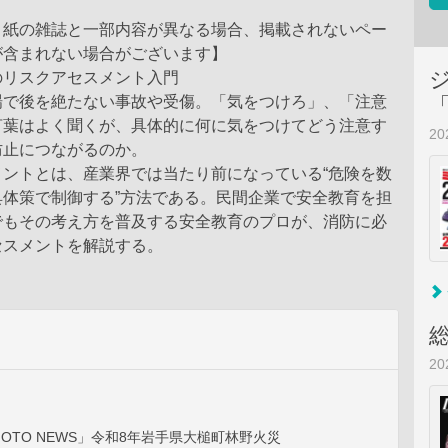
、紙の雑誌と一部内容が異なる場合、掲載されないペー
が含まれない場合がございます】
のリスクアセスメント入門
場で後を絶たない事故や受傷。「気をつけろ」、「注意
言葉はよく聞くが、具体的に何に気をつけてどう注意す
2
防止につながるのか。
メントとは、産業界では当たり前になっている“危険を数
具体策で制御する”方法である。民間企業で安全教育を担
でもその考え方を普及する安全教育のプロが、消防に必
セスメントを解説する。
2
PHOTO NEWS」令和8年岩手県大槌町林野火災