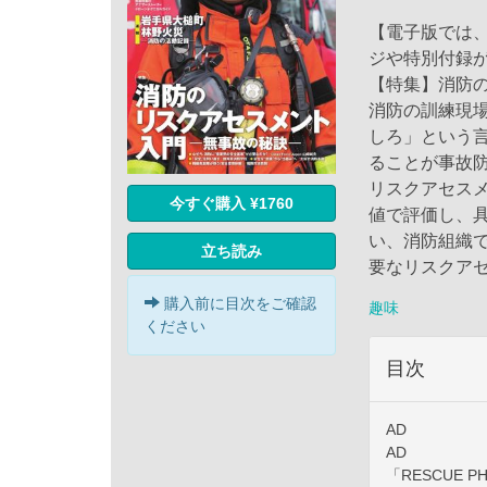
【電子版では
ジや特別付録
【特集】消防
消防の訓練現
しろ」という
ることが事故
リスクアセス
今すぐ購入 ¥1760
値で評価し、
い、消防組織
立ち読み
要なリスクア
購入前に目次をご確認
趣味
ください
目次
AD
AD
「RESCUE 