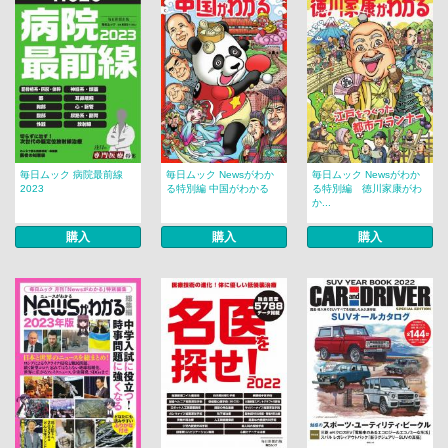
毎日ムック 病院最前線
毎日ムック Newsがわか
毎日ムック Newsがわか
2023
る特別編 中国がわかる
る特別編 徳川家康がわ
か...
購入
購入
購入