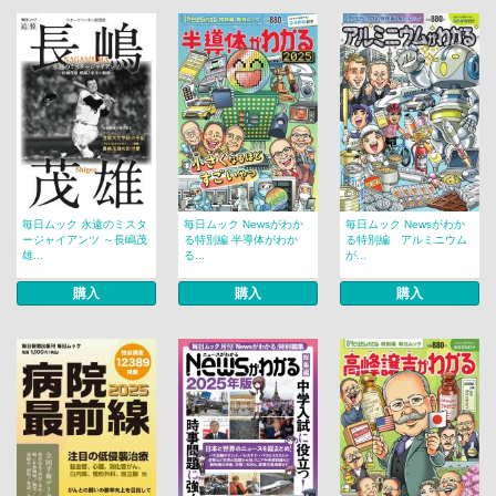
毎日ムック 永遠のミスタ
毎日ムック Newsがわか
毎日ムック Newsがわか
ージャイアンツ ～長嶋茂
る特別編 半導体がわか
る特別編 アルミニウム
雄...
る...
が...
購入
購入
購入