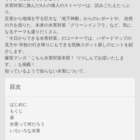
水害対策に挑んだ4人の偉人のストーリーは、読みごたえたっぷ
り。
災害から地域を守る巨大な「地下神殿」からのレポートや、 自然
の力を借りた、未来の水害対策「グリーンインフラ」など、気に
なるテーマも盛りだくさん。
「今日からできる水害対策」のコーナーでは、ハザードマップの
見方や 学校の行き帰りにもできる危険スポット探しのヒントを紹
介します。
爆笑マンガ「こちら水害対策本部！ つつしんでお堤いたしま
す。」も掲載！
知っているようで知らない水害について、
目次
はじめに
もくじ
扉
水害って何だろう
いろいろな水害