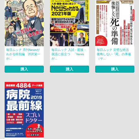
毎日ムック 月刊Newsが
毎日ムック 入試・面接・
毎日ムック 完璧な終活
わかる特別編 渋沢栄一
就活に役立つ 「News
後悔しない「死」の準備
が...
が...
（サ...
購入
購入
購入