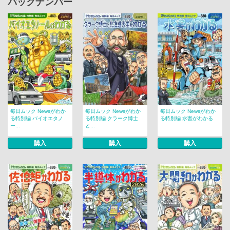
バックナンバー
毎日ムック Newsがわか
毎日ムック Newsがわか
毎日ムック Newsがわか
る特別編 バイオエタノ
る特別編 クラーク博士
る特別編 水害がわかる
ー...
と...
購入
購入
購入