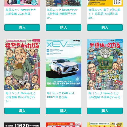
毎日ムック Newsがわか
毎日ムック Newsがわか
毎日ムック 数字で読み解
る総集編 2024年版
る特別編 後藤新平がわ
く！ 病院選びの新常識
か...
20...
購入
購入
購入
毎日ムック Newsがわか
毎日ムック CAR and
毎日ムック Newsがわか
る特別編 福沢諭吉がわ
DRIVER 特別編 ...
る特別編 半導体がわかる
か...
購入
購入
購入