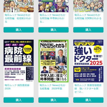
毎日ムック Newsがわか
毎日ムック Newsがわか
毎日ムック Newsがわか
る特別編 佐伯矩がわか
る特別編 半導体がわか
る特別編 大関和がわかる
る
る...
購入
購入
購入
毎日ムック 病院最前線
毎日ムック Newsがわか
毎日ムック 医療現場最前
2026
る総集編 2026年版
線 強いドクターを探
せ！2...
購入
購入
購入