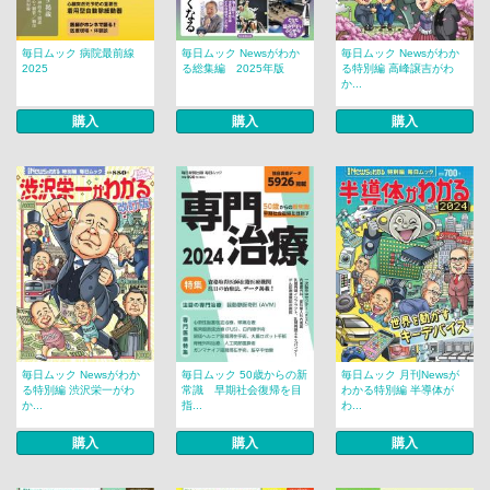
毎日ムック 病院最前線
毎日ムック Newsがわか
毎日ムック Newsがわか
2025
る総集編 2025年版
る特別編 高峰譲吉がわ
か...
購入
購入
購入
毎日ムック Newsがわか
毎日ムック 50歳からの新
毎日ムック 月刊Newsが
る特別編 渋沢栄一がわ
常識 早期社会復帰を目
わかる特別編 半導体が
か...
指...
わ...
購入
購入
購入