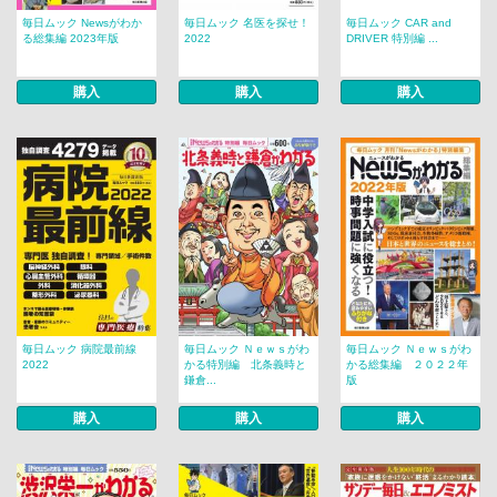
毎日ムック Newsがわか
毎日ムック 名医を探せ！
毎日ムック CAR and
る総集編 2023年版
2022
DRIVER 特別編 ...
購入
購入
購入
毎日ムック 病院最前線
毎日ムック Ｎｅｗｓがわ
毎日ムック Ｎｅｗｓがわ
2022
かる特別編 北条義時と
かる総集編 ２０２２年
鎌倉...
版
購入
購入
購入