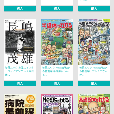
購入
購入
購入
毎日ムック 永遠のミスタ
毎日ムック Newsがわか
毎日ムック Newsがわか
ージャイアンツ ～長嶋茂
る特別編 半導体がわか
る特別編 アルミニウム
雄...
る...
が...
購入
購入
購入