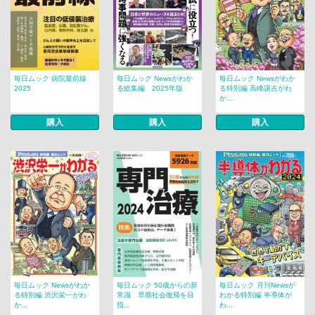
毎日ムック 病院最前線
毎日ムック Newsがわか
毎日ムック Newsがわか
2025
る総集編 2025年版
る特別編 高峰譲吉がわ
か...
購入
購入
購入
毎日ムック Newsがわか
毎日ムック 50歳からの新
毎日ムック 月刊Newsが
る特別編 渋沢栄一がわ
常識 早期社会復帰を目
わかる特別編 半導体が
か...
指...
わ...