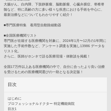
大腸がん、白内障、下肢静脈瘤、脳動脈瘤、心臓弁膜症、脊椎脊
髄など、特に高齢の方に多い様々な疾患における手術を中心に、
最新治療などについてもわかりやすく紹介！
■専門医療特集 着用型自動除細動器
■全国医療機関リスト
専門医が在籍する医療機関を対象に、2024年1月〜12月の1年間に
実施した手術件数など、アンケート調査を実施し13986 データを
リスト化。
さらに、医師がホンネで語る医療現場・体験談を掲載！
全国17万件以上ある医療機関の中で、自分に合ったより良い治療
を受けるための医療機関選びの一助となる決定版！
目次
はじめに
プロフェッショナルドクター 特定機能病院
目次1