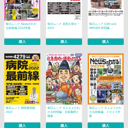
毎日ムック Newsがわか
毎日ムック 名医を探せ！
毎日ムック CAR and
る総集編 2023年版
2022
DRIVER 特別編 ...
購入
購入
購入
毎日ムック 病院最前線
毎日ムック Ｎｅｗｓがわ
毎日ムック Ｎｅｗｓがわ
2022
かる特別編 北条義時と
かる総集編 ２０２２年
鎌倉...
版
購入
購入
購入