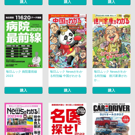
購入
購入
購入
毎日ムック 病院最前線
毎日ムック Newsがわか
毎日ムック Newsがわか
2023
る特別編 中国がわかる
る特別編 徳川家康がわ
か...
購入
購入
購入