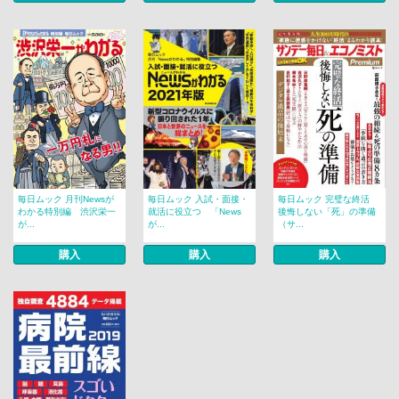
毎日ムック 月刊Newsが
毎日ムック 入試・面接・
毎日ムック 完璧な終活
わかる特別編 渋沢栄一
就活に役立つ 「News
後悔しない「死」の準備
が...
が...
（サ...
購入
購入
購入