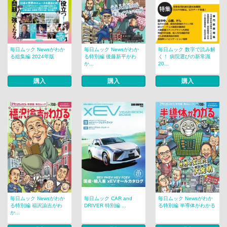
毎日ムック Newsがわか
毎日ムック Newsがわか
毎日ムック 数字で読み解
る総集編 2024年版
る特別編 後藤新平がわ
く！ 病院選びの新常識
か...
20...
購入
購入
購入
毎日ムック Newsがわか
毎日ムック CAR and
毎日ムック Newsがわか
る特別編 福沢諭吉がわ
DRIVER 特別編 ...
る特別編 半導体がわかる
か...