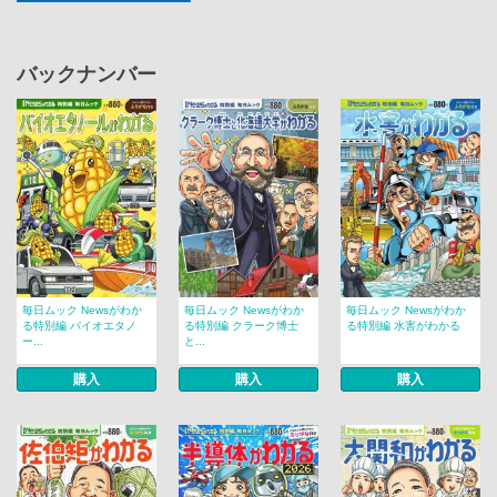
バックナンバー
毎日ムック Newsがわか
毎日ムック Newsがわか
毎日ムック Newsがわか
る特別編 バイオエタノ
る特別編 クラーク博士
る特別編 水害がわかる
ー...
と...
購入
購入
購入