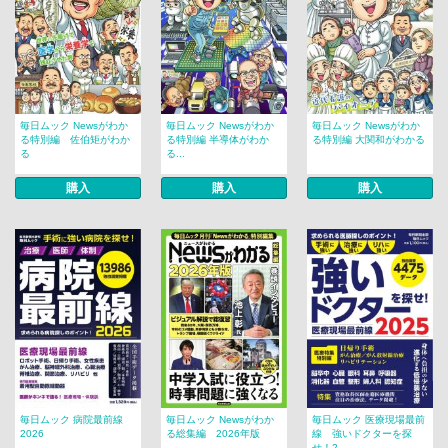
毎日ムック Newsがわか
毎日ムック Newsがわか
毎日ムック Newsがわか
る特別編 佐伯矩がわか
る特別編 半導体がわか
る特別編 大関和がわかる
る
る...
購入
購入
購入
毎日ムック 病院最前線
毎日ムック Newsがわか
毎日ムック 医療現場最前
2026
る総集編 2026年版
線 強いドクターを探
せ！2...