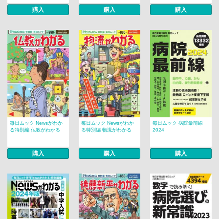
購入
購入
購入
毎日ムック Newsがわか
毎日ムック Newsがわか
毎日ムック 病院最前線
る特別編 仏教がわかる
る特別編 物流がわかる
2024
購入
購入
購入