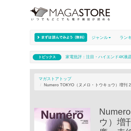
ジャンル
ラン
家電批評：注目・ハイエンド4K液
トピックス
マガストアトップ
Numero TOKYO（ヌメロ・トウキョウ）増刊
Nume
ウ）増刊