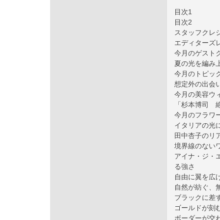
目次1
目次2
スタッフクレ
エディターズ
今月のゲスト
夏の光を編み
今月のトピッ
想定外の出会
今月の美容ウ
「杉本博司 
今月のフラワ
イタリアの光
田中杏子のリアル・モ
境界線のない
アイナ・ジ・
る強さ
自由に翼を広
自然が紡ぐ、
ブラックに差
ゴールドが刻
ボーダーが交