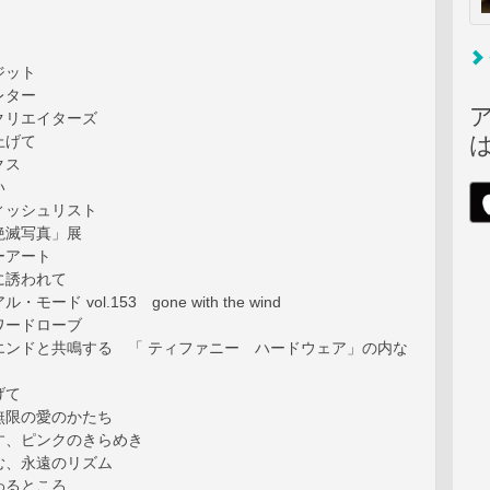
ジット
レター
クリエイターズ
上げて
クス
い
ィッシュリスト
絶滅写真」展
ーアート
に誘われて
ード vol.153 gone with the wind
ワードローブ
エンドと共鳴する 「 ティファニー ハードウェア」の内な
げて
無限の愛のかたち
す、ピンクのきらめき
む、永遠のリズム
わるところ