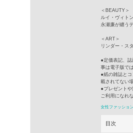
＜BEAUTY＞
ルイ・ヴィト
永瀬廉が纏うデ
＜ART＞
リンダー・ス
●定価表記、
事は電子版で
●紙の雑誌と
載されてない
●プレゼント
ご利用になれ
女性ファッショ
目次