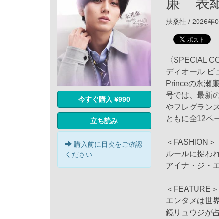
廉 表
扶桑社 / 2026年
〈SPECIAL C
ディオール ビュ
Princeの永
号では、最新の
今すぐ購入 ¥990
やフレグラン
ともに全12ペ
立ち読み
＜FASHION＞
購入前に目次をご確認
ルールに捉わ
ください
アイナ・ジ・
＜FEATURE＞
エンタメは世
鏡リュウジが占