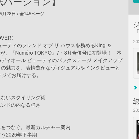
紙バージョン】
05月28日 / 全145ページ
OVER〉
2
ーティのフレンド オブ ザ ハウスを務めるKing ＆
瀬廉が、『Numéro TOKYO』7・8月合併号に初登場！ 本
ディオール ビューティのバックステージ メイクアップ
スの魅力を、表情豊かなヴィジュアルやインタビューと
ージでお届けする。
れないスタイリング術
エンドの内なる強さ
2
界をつなぐ。最新カルチャー案内
う2026年下半期