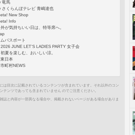
ew 竜馬
view さくらんぼテレビ 青嶋達也
eta! New Shop
ta! Info
ials 外が気持ちいい日は、特等席へ。
ap
アムパスポート
s 2026 JUNE LET’S LADIES PARTY 女子会
ials 初夏を楽しむ、おいしい涼。
と東日本
た市町村NEWS
には目次に記載されているコンテンツが含まれています。それ以外のコン
ンテンツであっても含まれていません のでご注意ください。
雑誌と内容が一部異なる場合や、掲載されないページがある場合がありま