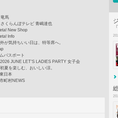
w 竜馬
view さくらんぼテレビ 青嶋達也
ta! New Shop
2
a! Info
ials 外が気持ちいい日は、特等席へ。
ap
アムパスポート
s 2026 JUNE LET’S LADIES PARTY 女子会
ials 初夏を楽しむ、おいしい涼。
と東日本
市町村NEWS
2