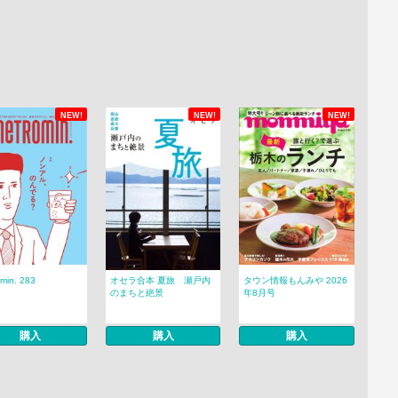
NEW!
NEW!
NEW!
min. 283
オセラ合本 夏旅 瀬戸内
タウン情報もんみや 2026
のまちと絶景
年8月号
購入
購入
購入