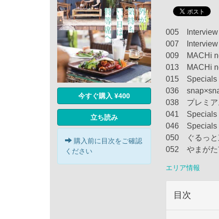
005 Intervie
007 Inter
009 MACHi ne
013 MACHi net
015 Spec
036 snap×sn
今すぐ購入 ¥400
038 プレミ
041 Special
立ち読み
046 Spec
050 ぐるっ
購入前に目次をご確認
052 やまがた
ください
エリア情報
目次