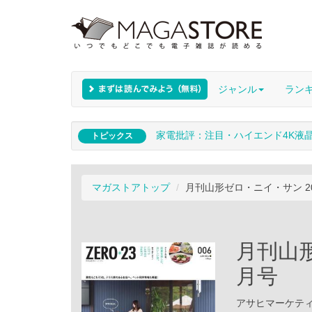
ジャンル
ラン
家電批評：注目・ハイエンド4K液
トピックス
マガストアトップ
月刊山形ゼロ・ニイ・サン 20
月刊山形
月号
アサヒマーケティング