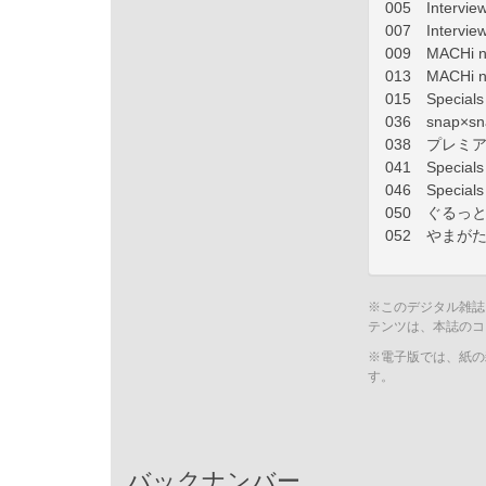
005 Intervi
007 Inter
009 MACHi n
013 MACHi ne
015 Spec
036 snap×sn
038 プレミ
041 Special
046 Spec
050 ぐるっ
052 やまが
※このデジタル雑誌
テンツは、本誌のコ
※電子版では、紙の
す。
バックナンバー