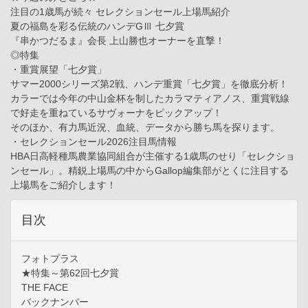
注目の1歳馬が続々 セレクションセール上場馬紹介
夏の福島を彩る伝統のハンデGⅢ 七夕賞
『串かつだるま』会長 上山勝也オーナーを直撃！
◎特集
・重賞展望「七夕賞」
サマー2000シリーズ第2戦、ハンデ重賞「七夕賞」を徹底分析！
カラーでは今年の中山金杯を制したカラマティアノス、重賞戦線
で好走を重ねているサヴォーナをピックアップ！
そのほか、有力馬近況、血統、データから勝ち馬を探ります。
・セレクションセール2026注目馬情報
HBA日高軽種馬農業協同組合が主催する1歳馬のせり「セレクショ
ンセール」。精鋭上場馬の中からGallop編集部がとくに注目する
上場馬をご紹介します！
目次
フォトプラス
★特集～第62回七夕賞
THE FACE
バックナンバー