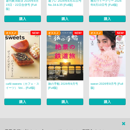
週刊東洋経済 2026年8月
週プレ 2026年8月31日号
株式ウイークリー 2026
15日・22日合併号 [Full
No.34＆35 [Full版]
年8月10日号 [Full版]
版]
購入
購入
購入
オススメ
NEW!
オススメ
NEW!
オススメ
NEW!
café‐sweets（カフェ・ス
旅の手帖 2026年9月号
sweet 2026年9月号 [Full
イーツ） Vol... [Full版]
[Full版]
版]
購入
購入
購入