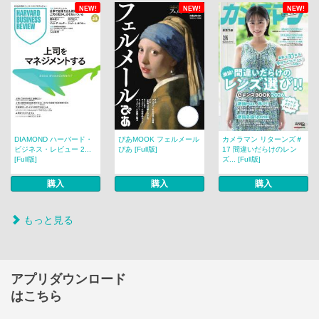
NEW!
NEW!
NEW!
DIAMOND ハーバード・
ぴあMOOK フェルメール
カメラマン リターンズ＃
ビジネス・レビュー 2...
ぴあ [Full版]
17 間違いだらけのレン
[Full版]
ズ... [Full版]
購入
購入
購入
もっと見る
アプリダウンロード
はこちら