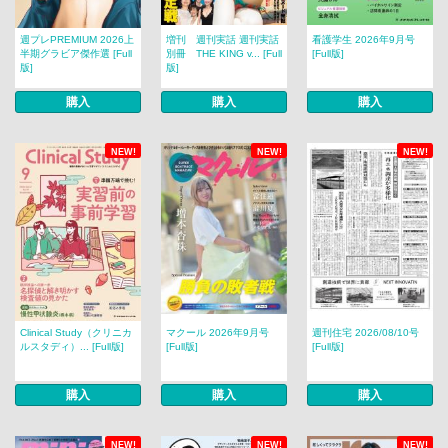
週プレPREMIUM 2026上
増刊 週刊実話 週刊実話
看護学生 2026年9月号
半期グラビア傑作選 [Full
別冊 THE KING v... [Full
[Full版]
版]
版]
購入
購入
購入
NEW!
NEW!
NEW!
Clinical Study（クリニカ
マクール 2026年9月号
週刊住宅 2026/08/10号
ルスタディ）... [Full版]
[Full版]
[Full版]
購入
購入
購入
NEW!
NEW!
NEW!