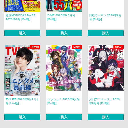
週刊MONODAS No.83
DIME 2026年9.5月号
日経ウーマン 2026年9月
2026/8/8号 [Full版]
[Full版]
号 [Full版]
購入
購入
購入
NEW!
NEW!
NEW!
TV LIFE 2026年8月21日
パッシュ！ 2026年9月号
月刊アニメージュ 2026
号 [Lite版]
[Full版]
年9月号 [Full版]
購入
購入
購入