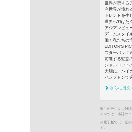
世界が恋する
今世界が憧れ
トレンドを生
世界へ羽ばた
アジアンビュー
デニムスタイ
働く私たちの“
EDITOR’S PI
スターバッグ
前進する魅惑
シャルロット
大胆に、バイ
ハンプトンで
さらに目次
※このデジタル雑誌
テンツは、本誌のコ
※電子版では、紙の
す。