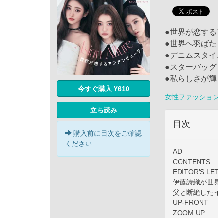
●世界が恋す
●世界へ羽ばた
●デニムスタ
●スターバッ
●私らしさが
今すぐ購入 ¥610
女性ファッショ
立ち読み
目次
購入前に目次をご確認
ください
AD
CONTENTS
EDITOR’S LE
伊藤詩織が世
父と断絶した
UP-FRONT
ZOOM UP