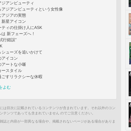
アジアンビューティ
るアジアンビューティという女性像
むアジアの実態
く新星アイコン
ティの仕掛け人にASK
ルは 新フェーズへ！
試行錯誤”
CK
＆シューズを追いかけて
のアイコン
のアートな小噺
カースタイル
過ごすリラクシーな休暇
をよむ
には目次に記載されているコンテンツが含まれています。それ以外のコン
ンテンツであっても含まれていません のでご注意ください。
雑誌と内容が一部異なる場合や、掲載されないページがある場合がありま