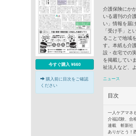
介護保険にか
いる週刊の介
い」情報を届
「受け手」と
ることで地域
す。本紙も介
設・在宅での
を掲載してい
今すぐ購入 ¥660
祉法人など、
ニュース
購入前に目次をご確認
ください
目次
一人ケアマネ
介福試験、合
連載 斬新社
ありがとう！