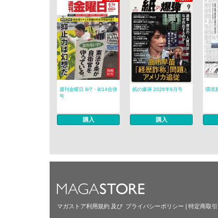
週刊金曜日 8/7・8/14合併
紙の爆弾 2026年9月号
環境新
号
購入
購入
マガストア利用規約
及び
プライバシーポリシー
|
特定商取引