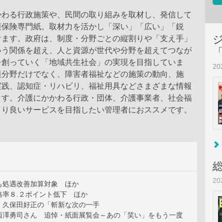
かわる行政施策や、民間の取り組みを取材し、発信して
護保険専門紙。取材力を活かし「深い」「広い」「鋭
けます。政府は、制度・分野ごとの縦割りや「支え手」
いう関係を超え、人と資源が世代や分野を超えてつなが
を創っていく「地域共生社会」の実現を目指していま
2
護分野だけでなく、障害者福祉などの施策の動向、施
実践、認知症・リハビリ、福祉用具などさまざまな情報
ます。介護にかかわる行政・団体、介護事業者、社会福
より良いサービスを目指したい管理者におススメです。
2
も処遇改善加算対象 ほか
格率８.２ポイント低下 ほか
 久保田好正の「斬新な次の一手
西澤勇司さん 追悼・紙面展覧会～あの「笑い」をもう一度