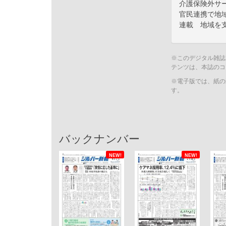
介護保険外サ
官民連携で地
連載 地域を
※このデジタル雑誌
テンツは、本誌のコ
※電子版では、紙の
す。
バックナンバー
NEW!
NEW!