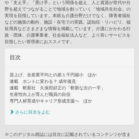
や「支え手」「受け手」という関係を超え、人と資源が世代や分
野を超えてつながることで地域を創っていく「地域共生社会」の
実現を目指しています。本紙も介護分野だけでなく、障害者福祉
などの施策の動向、施設・在宅での実践、認知症・リハビリ、福
祉用具などさまざまな情報を掲載しています。介護にかかわる行
政・団体、介護事業者、社会福祉法人など、より良いサービスを
目指したい管理者におススメです。
目次
賃上げ、全産業平均との差１千円縮小 ほか
連載 ホントに変わる？ 成年後見
連載 斬新社 久保田好正の「斬新な次の一手」
生産性向上が育んだ職員の自信
専門人材育成やキャリア形成支援へ ほか
さらに目次をよむ
※このデジタル雑誌には目次に記載されているコンテンツが含ま