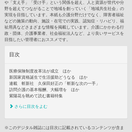
や「支え手」「受け手」という関係を超え、人と資源が世代や分
野を超えてつながることで地域を創っていく「地域共生社会」の
実現を目指しています。本紙も介護分野だけでなく、障害者福祉
などの施策の動向、施設・在宅での実践、認知症・リハビリ、福
祉用具などさまざまな情報を掲載しています。介護にかかわる行
政・団体、介護事業者、社会福祉法人など、より良いサービスを
目指したい管理者におススメです。
目次
医療保険制度改革法が成立 ほか
新国家資格誕生で生活援助どうなる ほか
連載 斬新社 久保田好正の「斬新な次の一手」
訪問介護の基本報酬、大幅増を ほか
紫陽花を眺めて読む書籍特集
さらに目次をよむ
※このデジタル雑誌には目次に記載されているコンテンツが含ま