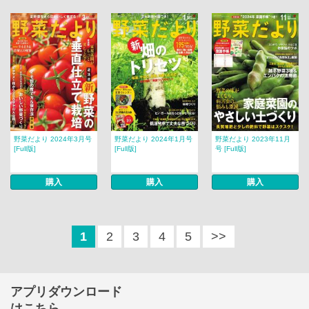
野菜だより 2024年3月号
野菜だより 2024年1月号
野菜だより 2023年11月
[Full版]
[Full版]
号 [Full版]
購入
購入
購入
1
2
3
4
5
>>
アプリダウンロード
はこちら