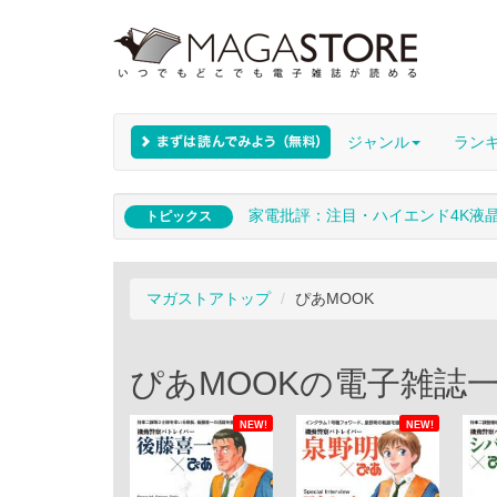
ジャンル
ラン
家電批評：注目・ハイエンド4K液
トピックス
マガストアトップ
ぴあMOOK
ぴあMOOKの電子雑誌
NEW!
NEW!