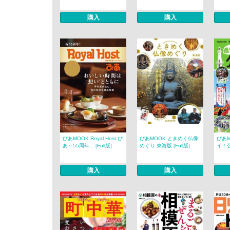
購入
購入
ぴあMOOK Royal Host ぴ
ぴあMOOK ときめく仏像
ぴあM
あ～55周年... [Full版]
めぐり 東海版 [Full版]
イ！公
購入
購入