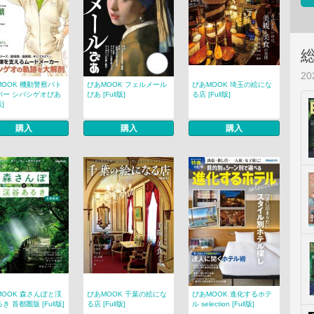
2
MOOK 機動警察パト
ぴあMOOK フェルメール
ぴあMOOK 埼玉の絵にな
バー シバシゲオぴあ
ぴあ [Full版]
る店 [Full版]
版]
購入
購入
購入
MOOK 森さんぽと渓
ぴあMOOK 千葉の絵にな
ぴあMOOK 進化するホテ
き 首都圏版 [Full版]
る店 [Full版]
ル selection [Full版]