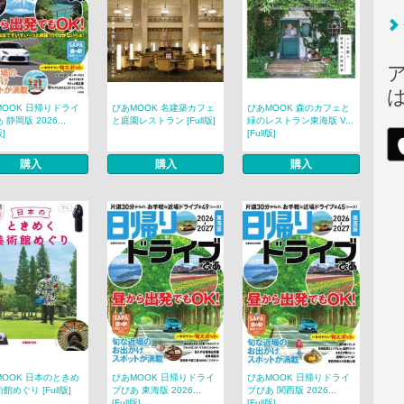
MOOK 日帰りドライ
ぴあMOOK 名建築カフェ
ぴあMOOK 森のカフェと
 静岡版 2026...
と庭園レストラン [Full版]
緑のレストラン東海版 V...
版]
[Full版]
購入
購入
購入
MOOK 日本のときめ
ぴあMOOK 日帰りドライ
ぴあMOOK 日帰りドライ
館めぐり [Full版]
ブぴあ 東海版 2026...
ブぴあ 関西版 2026...
[Full版]
[Full版]