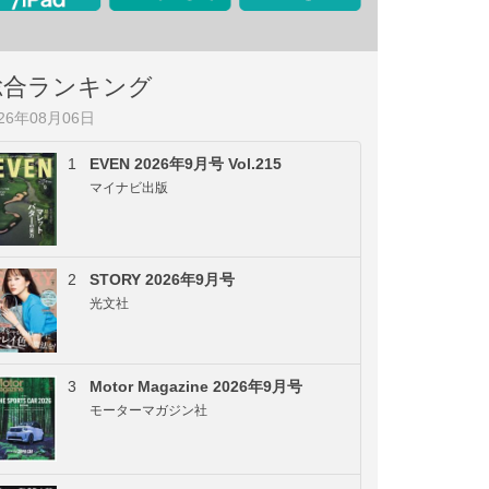
総合ランキング
026年08月06日
1
EVEN 2026年9月号 Vol.215
マイナビ出版
2
STORY 2026年9月号
光文社
3
Motor Magazine 2026年9月号
モーターマガジン社