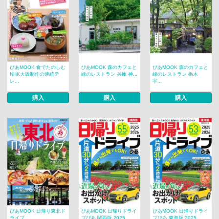
ぴあMOOK 食でたのしむ
ぴあMOOK 森のカフェと
ぴあMOOK 森のカフェと
NHK大阪制作の連続テ
緑のレストラン 兵庫 神...
緑のレストラン 栃木
レ...
宇...
購入
購入
購入
ぴあMOOK 日帰り東北ド
ぴあMOOK 日帰りドライ
ぴあMOOK 日帰りドライ
ライブ
ブぴあ 関西版 2025...
ブぴあ 東海版 2025...