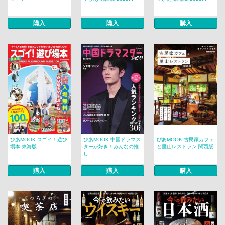
購入
購入
購入
ぴあMOOK スゴイ！遊び
ぴあMOOK 中国ドラマス
ぴあMOOK 古民家カフェ
場本 東海版
ターが好き！みんなの推
と里山レストラン 関西版
し...
購入
購入
購入