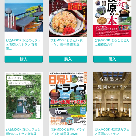
ぴあMOOK 水辺のカフェ
ぴあMOOK 行きたい 食
ぴあMOOK まるごとぜん
と青空レストラン 首都
べたい 町中華 関西版
ぶ相模原の本
圏...
購入
購入
購入
ぴあMOOK 森のカフェと
ぴあMOOK 日帰りドライ
ぴあMOOK 名建築カフェ
緑のレストラン東海版
ブぴあ 静岡版 2026...
と庭園レストラン