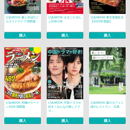
ぴあMOOK 森と水辺のご
ぴあMOOK まるごとぜん
ぴあMOOK 東京老舗名店
ちそうドライブ 関西版
ぶ渋谷の本
【2025年度版】
購入
購入
購入
ぴあMOOK 究極のラーメ
ぴあMOOK 中国ドラマが
ぴあMOOK 森のカフェと
ン2026 関西版
好き！みんなの推しドラ
緑のレストラン 広島
マ...
購入
購入
購入