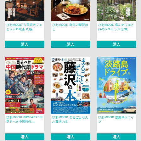
ぴあMOOK 古民家カフェ
ぴあMOOK 東京の喫茶め
ぴあMOOK 森のカフェと
とレトロ喫茶 札幌
し
緑のレストラン 茨城
購入
購入
購入
ぴあMOOK 2024-2025年
ぴあMOOK まるごとぜん
ぴあMOOK 淡路島ドライ
見るべき中国時代...
ぶ藤沢の本
ブ
購入
購入
購入