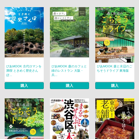
ぴあMOOK 古代ロマンを
ぴあMOOK 森のカフェと
ぴあMOOK 森と水辺のご
満喫 ときめく歴史さん
緑のレストラン 大阪・
ちそうドライブ 東海版
ぽ...
兵...
購入
購入
購入