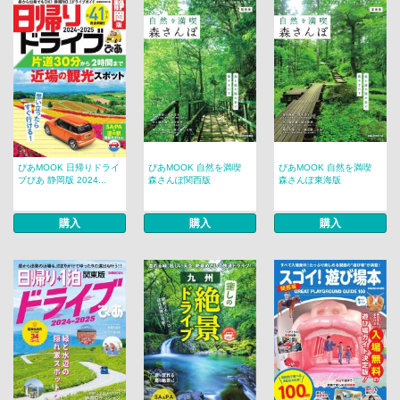
ぴあMOOK 日帰りドライ
ぴあMOOK 自然を満喫
ぴあMOOK 自然を満喫
ブぴあ 静岡版 2024...
森さんぽ関西版
森さんぽ東海版
購入
購入
購入