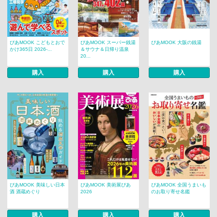
ぴあMOOK こどもとおで
ぴあMOOK スーパー銭湯
ぴあMOOK 大阪の銭湯
かけ365日 2026-...
＆サウナ＆日帰り温泉
20...
購入
購入
購入
ぴあMOOK 美味しい日本
ぴあMOOK 美術展ぴあ
ぴあMOOK 全国うまいも
酒 酒蔵めぐり
2026
のお取り寄せ名鑑
購入
購入
購入