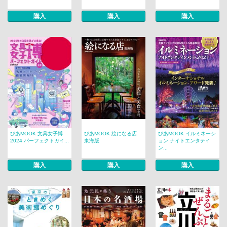
購入
購入
購入
ぴあMOOK 文具女子博
ぴあMOOK 絵になる店
ぴあMOOK イルミネーシ
2024 パーフェクトガイ...
東海版
ョン ナイトエンタテイ
ン...
購入
購入
購入