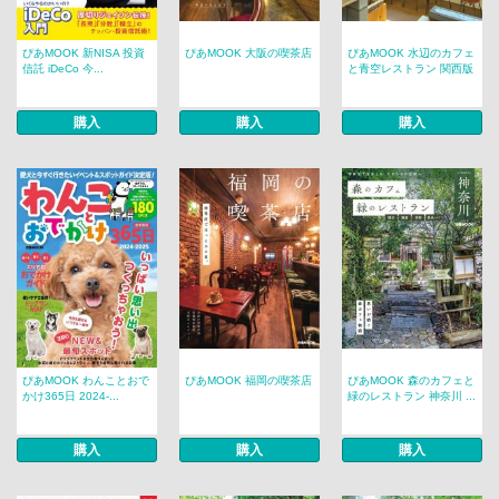
ぴあMOOK 新NISA 投資
ぴあMOOK 大阪の喫茶店
ぴあMOOK 水辺のカフェ
信託 iDeCo 今...
と青空レストラン 関西版
購入
購入
購入
ぴあMOOK わんことおで
ぴあMOOK 福岡の喫茶店
ぴあMOOK 森のカフェと
かけ365日 2024-...
緑のレストラン 神奈川 ...
購入
購入
購入