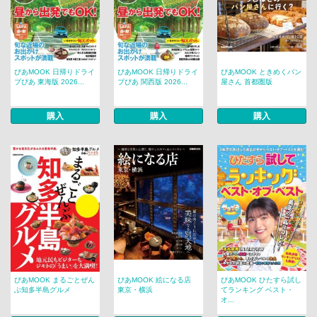
ぴあMOOK 日帰りドライ
ぴあMOOK 日帰りドライ
ぴあMOOK ときめくパン
ブぴあ 東海版 2026...
ブぴあ 関西版 2026...
屋さん 首都圏版
購入
購入
購入
ぴあMOOK まるごとぜん
ぴあMOOK 絵になる店
ぴあMOOK ひたすら試し
ぶ知多半島グルメ
東京・横浜
てランキング ベスト・
オ...