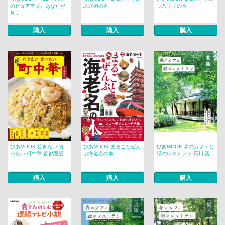
のピュアラブ』あなたが
ぶ北摂の本
ぶ八王子の本
見...
購入
購入
購入
ぴあMOOK 行きたい 食
ぴあMOOK まるごとぜん
ぴあMOOK 森のカフェと
べたい 町中華 首都圏版
ぶ海老名の本
緑のレストラン 石川 富...
購入
購入
購入