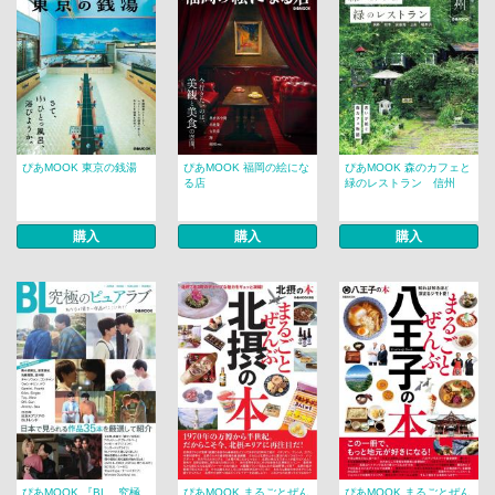
ぴあMOOK 東京の銭湯
ぴあMOOK 福岡の絵にな
ぴあMOOK 森のカフェと
る店
緑のレストラン 信州
購入
購入
購入
ぴあMOOK 『BL 究極
ぴあMOOK まるごとぜん
ぴあMOOK まるごとぜん