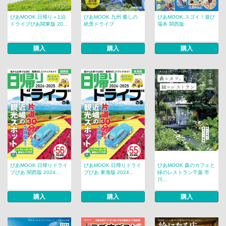
ぴあMOOK 日帰り＋1泊
ぴあMOOK 九州 癒しの
ぴあMOOK スゴイ！遊び
ドライブぴあ関東版 20...
絶景ドライブ
場本 関西版
購入
購入
購入
ぴあMOOK 日帰りドライ
ぴあMOOK 日帰りドライ
ぴあMOOK 森のカフェと
ブぴあ 関西版 2024...
ブぴあ 東海版 2024...
緑のレストラン千葉 市
川...
購入
購入
購入