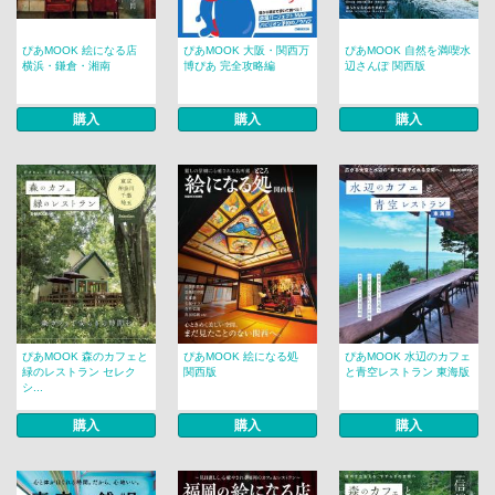
ぴあMOOK 絵になる店
ぴあMOOK 大阪・関西万
ぴあMOOK 自然を満喫水
横浜・鎌倉・湘南
博ぴあ 完全攻略編
辺さんぽ 関西版
購入
購入
購入
ぴあMOOK 森のカフェと
ぴあMOOK 絵になる処
ぴあMOOK 水辺のカフェ
緑のレストラン セレク
関西版
と青空レストラン 東海版
シ...
購入
購入
購入