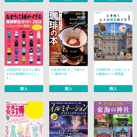
ぴあMOOK あまりに細か
ぴあMOOK 今こそ知りた
ぴあMOOK ときめくレト
すぎる箱根駅伝ガイド！
い 珈琲の本
ロ建築めぐり 関西版
2...
購入
購入
購入