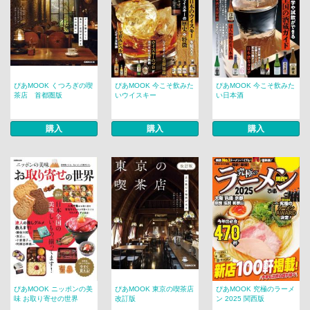
ぴあMOOK くつろぎの喫
ぴあMOOK 今こそ飲みた
ぴあMOOK 今こそ飲みた
茶店 首都圏版
いウイスキー
い日本酒
購入
購入
購入
ぴあMOOK ニッポンの美
ぴあMOOK 東京の喫茶店
ぴあMOOK 究極のラーメ
味 お取り寄せの世界
改訂版
ン 2025 関西版