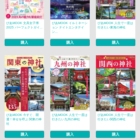
ぴあMOOK 文具女子博
ぴあMOOK イルミネーシ
ぴあMOOK 人生で一度は
2025 パーフェクトガイ...
ョン ナイトエンタテイ
行きたい東海の神社
ン...
購入
購入
購入
ぴあMOOK 今すぐ、開
ぴあMOOK 人生で一度は
ぴあMOOK 人生で一度は
運！幸せを呼ぶ 関東の神
行きたい九州の神社
行きたい関西の神社
社
購入
購入
購入