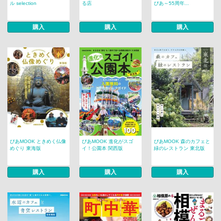
ル selection
る店
ぴあ～55周年...
購入
購入
購入
ぴあMOOK ときめく仏像
ぴあMOOK 進化がスゴ
ぴあMOOK 森のカフェと
めぐり 東海版
イ！公園本 関西版
緑のレストラン 東北版
購入
購入
購入