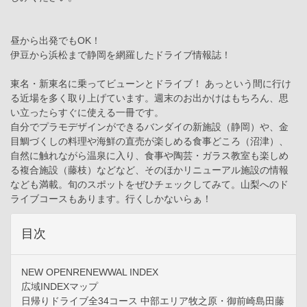
昼から出発でもOK！
伊豆から浜松まで静岡を網羅したドライブ情報誌！
東名・新東名に乗ってビューンとドライブ！ あっという間に行け
る近場を多く取り上げています。週末のお出かけはもちろん、思
い立ったらすぐに使える一冊です。
自分でプラモデザインができるバンダイの新施設（静岡）や、金
目鯛づくしの料理や海鮮の直売が楽しめる食事どころ（沼津）、
自然に触れながら温泉に入り、食事や陶芸・ガラス教室も楽しめ
る複合施設（藤枝）などなど、そのほかリニューアル施設の情報
なども満載。旬のスポットをぜひチェックしてみて。山梨へのド
ライブコースもあります。行くしかないらぁ！
目次
NEW OPENRENEWWAL INDEX
広域INDEXマップ
日帰りドライブ全34コース 中部エリア牧之原・御前崎島田藤