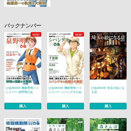
バックナンバー
NEW!
NEW!
ぴあMOOK 機動警察パト
ぴあMOOK 機動警察パト
ぴあMOOK 埼玉の絵にな
レイバー 泉野明ぴあ
レイバー シバシゲオぴあ
る店
購入
購入
購入