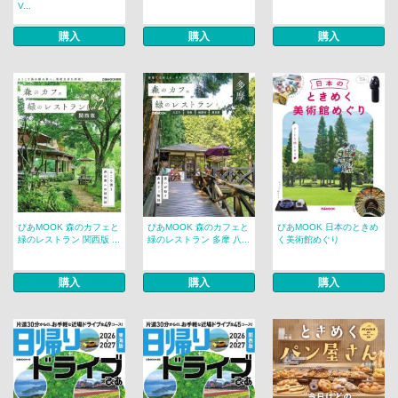
V...
購入
購入
購入
ぴあMOOK 森のカフェと
ぴあMOOK 森のカフェと
ぴあMOOK 日本のときめ
緑のレストラン 関西版 ...
緑のレストラン 多摩 八...
く美術館めぐり
購入
購入
購入