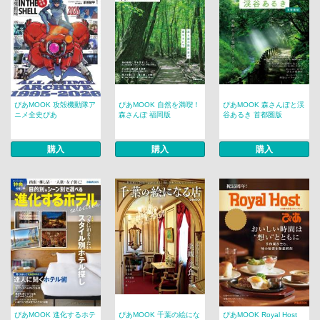
ぴあMOOK 攻殻機動隊ア
ぴあMOOK 自然を満喫！
ぴあMOOK 森さんぽと渓
ニメ全史ぴあ
森さんぽ 福岡版
谷あるき 首都圏版
購入
購入
購入
ぴあMOOK 進化するホテ
ぴあMOOK 千葉の絵にな
ぴあMOOK Royal Host