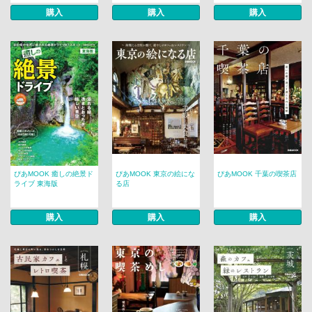
購入
購入
購入
ぴあMOOK 癒しの絶景ド
ぴあMOOK 東京の絵にな
ぴあMOOK 千葉の喫茶店
ライブ 東海版
る店
購入
購入
購入