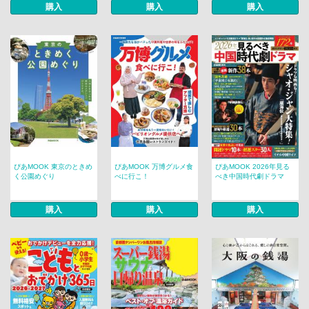
購入
購入
購入
ぴあMOOK 東京のときめ
ぴあMOOK 万博グルメ食
ぴあMOOK 2026年見る
く公園めぐり
べに行こ！
べき中国時代劇ドラマ
購入
購入
購入