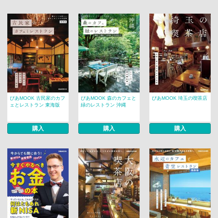
ぴあMOOK 古民家のカフ
ぴあMOOK 森のカフェと
ぴあMOOK 埼玉の喫茶店
ェとレストラン 東海版
緑のレストラン 沖縄
購入
購入
購入