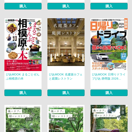
購入
購入
購入
ぴあMOOK まるごとぜん
ぴあMOOK 名建築カフェ
ぴあMOOK 日帰りドライ
ぶ相模原の本
と庭園レストラン
ブぴあ 静岡版 2026...
購入
購入
購入