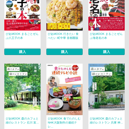
ぴあMOOK まるごとぜん
ぴあMOOK 行きたい 食
ぴあMOOK まるごとぜん
ぶ八王子の本
べたい 町中華 首都圏版
ぶ海老名の本
購入
購入
購入
ぴあMOOK 森のカフェと
ぴあMOOK 食でたのしむ
ぴあMOOK 森のカフェと
緑のレストラン 石川 富...
NHK大阪制作の連続テ
緑のレストラン 兵庫 神...
レ...