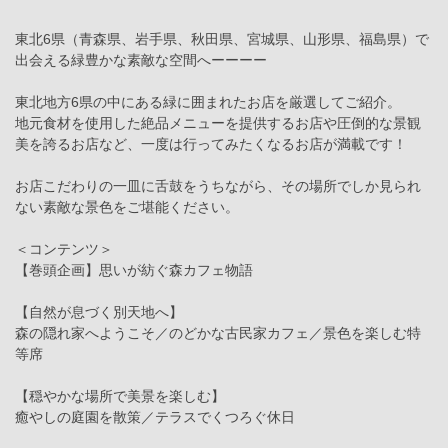
東北6県（青森県、岩手県、秋田県、宮城県、山形県、福島県）で
出会える緑豊かな素敵な空間へーーーー
東北地方6県の中にある緑に囲まれたお店を厳選してご紹介。
地元食材を使用した絶品メニューを提供するお店や圧倒的な景観
美を誇るお店など、一度は行ってみたくなるお店が満載です！
お店こだわりの一皿に舌鼓をうちながら、その場所でしか見られ
ない素敵な景色をご堪能ください。
＜コンテンツ＞
【巻頭企画】思いが紡ぐ森カフェ物語
【自然が息づく別天地へ】
森の隠れ家へようこそ／のどかな古民家カフェ／景色を楽しむ特
等席
【穏やかな場所で美景を楽しむ】
癒やしの庭園を散策／テラスでくつろぐ休日