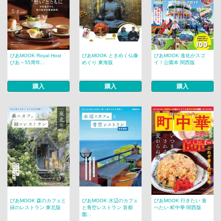
ぴあMOOK Royal Host
ぴあMOOK ときめく仏像
ぴあMOOK 進化がスゴ
ぴあ～55周年...
めぐり 東海版
イ！公園本 関西版
購入
購入
購入
ぴあMOOK 森のカフェと
ぴあMOOK 水辺のカフェ
ぴあMOOK 行きたい 食
緑のレストラン 東北版
と青空レストラン 首都
べたい 町中華 関西版
圏...