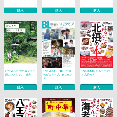
購入
購入
購入
ぴあMOOK 森のカフェと
ぴあMOOK 『BL 究極
ぴあMOOK まるごとぜん
緑のレストラン 信州
のピュアラブ』あなたが
ぶ北摂の本
見...
購入
購入
購入