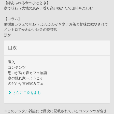
【緑あふれる食のひととき】
森で味わう大地の恵み／香り高い挽きたて珈琲を楽しむ
【コラム】
果樹園カフェで味わう ふわふわかき氷／お茶と甘味に癒やされて
／レトロでかわいい駅舎の喫茶店
ほか
目次
導入
コンテンツ
思いが紡ぐ森カフェ物語
森の隠れ家へようこそ
のどかな古民家カフェ
さらに目次をよむ
※このデジタル雑誌には目次に記載されているコンテンツが含ま