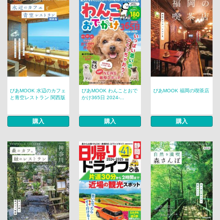
ぴあMOOK 水辺のカフェ
ぴあMOOK わんことおで
ぴあMOOK 福岡の喫茶店
と青空レストラン 関西版
かけ365日 2024-...
購入
購入
購入