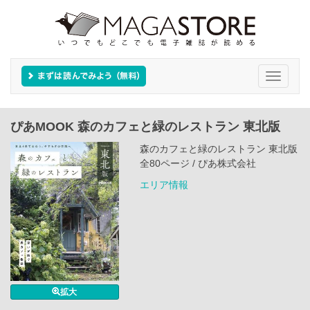
Toggle
navigati
ぴあMOOK 森のカフェと緑のレストラン 東北版
森のカフェと緑のレストラン 東北版
全80ページ / ぴあ株式会社
エリア情報
拡大