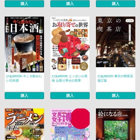
購入
購入
購入
ぴあMOOK 今こそ飲みた
ぴあMOOK ニッポンの美
ぴあMOOK 東京の喫茶店
い日本酒
味 お取り寄せの世界
改訂版
購入
購入
購入