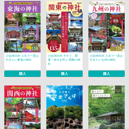
ぴあMOOK 人生で一度は
ぴあMOOK 今すぐ、開
ぴあMOOK 人生で一度は
行きたい東海の神社
運！幸せを呼ぶ 関東の神
行きたい九州の神社
社
購入
購入
購入