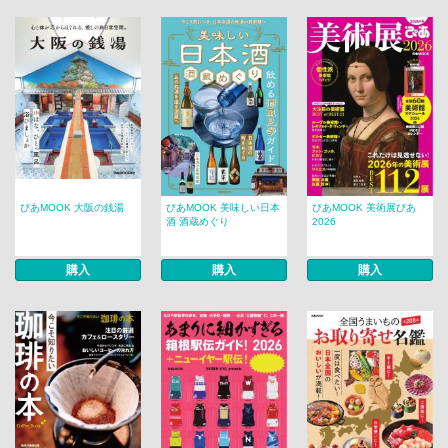
ぴあMOOK 大阪の銭湯
ぴあMOOK 美味しい日本
ぴあMOOK 美術展ぴあ
酒 酒蔵めぐり
2026
購入
購入
購入