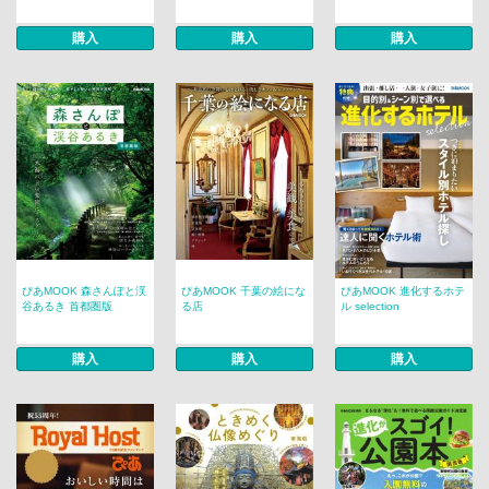
購入
購入
購入
ぴあMOOK 森さんぽと渓
ぴあMOOK 千葉の絵にな
ぴあMOOK 進化するホテ
谷あるき 首都圏版
る店
ル selection
購入
購入
購入