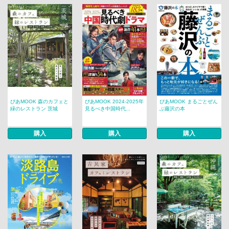
ぴあMOOK 森のカフェと
ぴあMOOK 2024-2025年
ぴあMOOK まるごとぜん
緑のレストラン 茨城
見るべき中国時代...
ぶ藤沢の本
購入
購入
購入