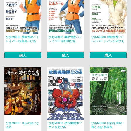
ぴあMOOK 機動警察パト
ぴあMOOK 機動警察パト
ぴあMOOK 機動警察パト
レイバー 後藤喜一ぴあ
レイバー 泉野明ぴあ
レイバー シバシゲオぴあ
購入
購入
購入
ぴあMOOK 埼玉の絵にな
ぴあMOOK 攻殻機動隊ア
ぴあMOOK 自然を満喫！
る店
ニメ全史ぴあ
森さんぽ 福岡版