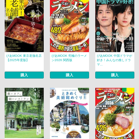
ぴあMOOK 東京老舗名店
ぴあMOOK 究極のラーメ
ぴあMOOK 中国ドラマが
【2025年度版】
ン2026 関西版
好き！みんなの推しドラ
マ...
購入
購入
購入