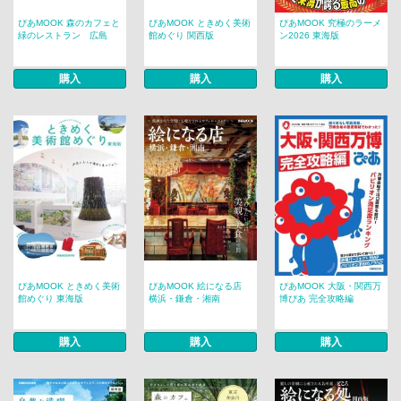
ぴあMOOK 森のカフェと
ぴあMOOK ときめく美術
ぴあMOOK 究極のラーメ
緑のレストラン 広島
館めぐり 関西版
ン2026 東海版
購入
購入
購入
ぴあMOOK ときめく美術
ぴあMOOK 絵になる店
ぴあMOOK 大阪・関西万
館めぐり 東海版
横浜・鎌倉・湘南
博ぴあ 完全攻略編
購入
購入
購入