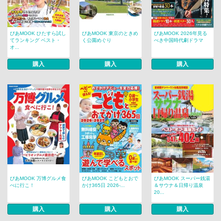
ぴあMOOK ひたすら試し
ぴあMOOK 東京のときめ
ぴあMOOK 2026年見る
てランキング ベスト・
く公園めぐり
べき中国時代劇ドラマ
オ...
購入
購入
購入
ぴあMOOK 万博グルメ食
ぴあMOOK こどもとおで
ぴあMOOK スーパー銭湯
べに行こ！
かけ365日 2026-...
＆サウナ＆日帰り温泉
20...
購入
購入
購入