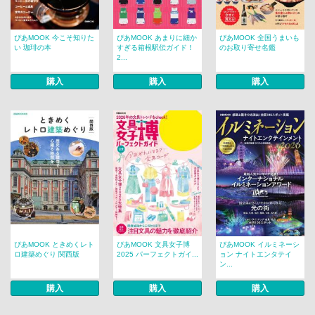
ぴあMOOK 今こそ知りた
ぴあMOOK あまりに細か
ぴあMOOK 全国うまいも
い 珈琲の本
すぎる箱根駅伝ガイド！
のお取り寄せ名鑑
2...
購入
購入
購入
ぴあMOOK ときめくレト
ぴあMOOK 文具女子博
ぴあMOOK イルミネーシ
ロ建築めぐり 関西版
2025 パーフェクトガイ...
ョン ナイトエンタテイ
ン...
購入
購入
購入