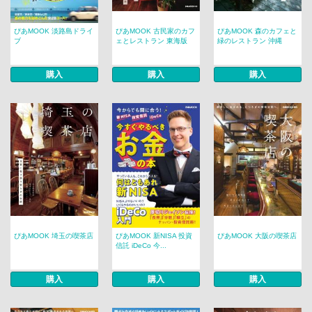
ぴあMOOK 淡路島ドライ
ぴあMOOK 古民家のカフ
ぴあMOOK 森のカフェと
ブ
ェとレストラン 東海版
緑のレストラン 沖縄
購入
購入
購入
ぴあMOOK 埼玉の喫茶店
ぴあMOOK 新NISA 投資
ぴあMOOK 大阪の喫茶店
信託 iDeCo 今...
購入
購入
購入