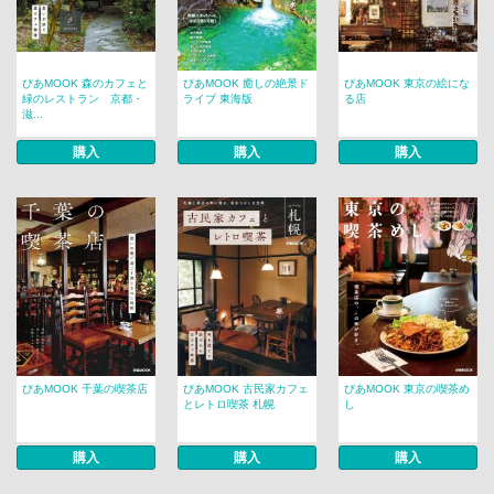
ぴあMOOK 森のカフェと
ぴあMOOK 癒しの絶景ド
ぴあMOOK 東京の絵にな
緑のレストラン 京都・
ライブ 東海版
る店
滋...
購入
購入
購入
ぴあMOOK 千葉の喫茶店
ぴあMOOK 古民家カフェ
ぴあMOOK 東京の喫茶め
とレトロ喫茶 札幌
し
購入
購入
購入