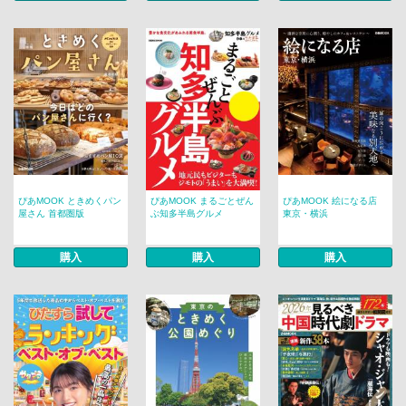
ぴあMOOK ときめくパン
ぴあMOOK まるごとぜん
ぴあMOOK 絵になる店
屋さん 首都圏版
ぶ知多半島グルメ
東京・横浜
購入
購入
購入