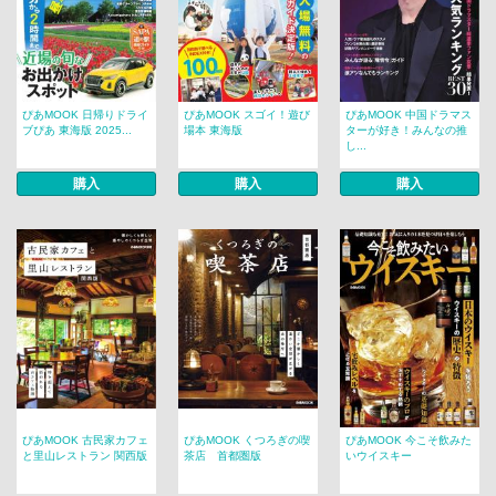
ぴあMOOK 日帰りドライ
ぴあMOOK スゴイ！遊び
ぴあMOOK 中国ドラマス
ブぴあ 東海版 2025...
場本 東海版
ターが好き！みんなの推
し...
購入
購入
購入
ぴあMOOK 古民家カフェ
ぴあMOOK くつろぎの喫
ぴあMOOK 今こそ飲みた
と里山レストラン 関西版
茶店 首都圏版
いウイスキー