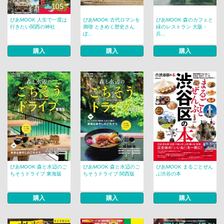
ぴあMOOK 人生で一度は
ぴあMOOK 古代ロマンを
ぴあMOOK 森のカフェと
行きたい関西の神社
満喫 ときめく歴史さん
緑のレストラン 大阪・
ぽ...
兵...
購入
購入
購入
ぴあMOOK 森と水辺のご
ぴあMOOK 森と水辺のご
ぴあMOOK まるごとぜん
ちそうドライブ 東海版
ちそうドライブ 関西版
ぶ渋谷の本
購入
購入
購入