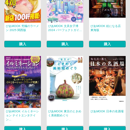
ぴあMOOK 究極のラーメ
ぴあMOOK 文具女子博
ぴあMOOK 絵になる店
ン 2025 関西版
2024 パーフェクトガイ...
東海版
購入
購入
購入
ぴあMOOK イルミネーシ
ぴあMOOK 東京のときめ
ぴあMOOK 日本の名酒場
ョン ナイトエンタテイ
く美術館めぐり
ン...
購入
購入
購入