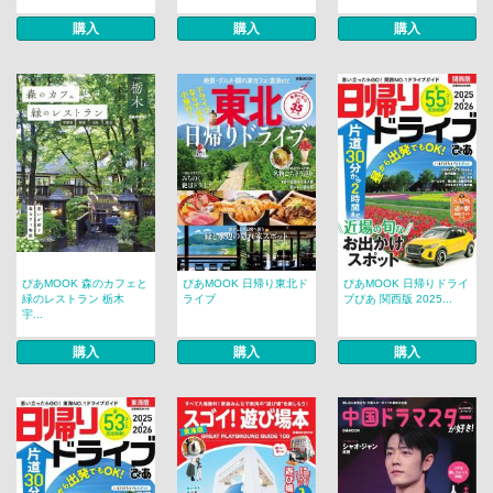
購入
購入
購入
ぴあMOOK 森のカフェと
ぴあMOOK 日帰り東北ド
ぴあMOOK 日帰りドライ
緑のレストラン 栃木
ライブ
ブぴあ 関西版 2025...
宇...
購入
購入
購入