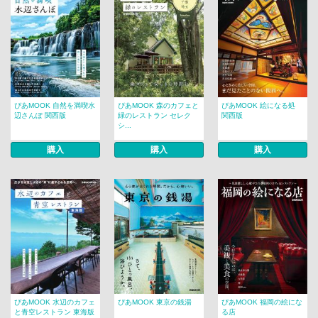
ぴあMOOK 自然を満喫水
ぴあMOOK 森のカフェと
ぴあMOOK 絵になる処
辺さんぽ 関西版
緑のレストラン セレク
関西版
シ...
購入
購入
購入
ぴあMOOK 水辺のカフェ
ぴあMOOK 東京の銭湯
ぴあMOOK 福岡の絵にな
と青空レストラン 東海版
る店