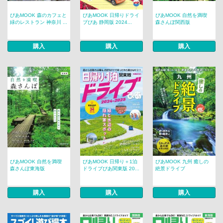
ぴあMOOK 森のカフェと
ぴあMOOK 日帰りドライ
ぴあMOOK 自然を満喫
緑のレストラン 神奈川 ...
ブぴあ 静岡版 2024...
森さんぽ関西版
購入
購入
購入
ぴあMOOK 自然を満喫
ぴあMOOK 日帰り＋1泊
ぴあMOOK 九州 癒しの
森さんぽ東海版
ドライブぴあ関東版 20...
絶景ドライブ
購入
購入
購入