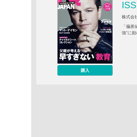
IS
株式会
「偏差
強”に励
購入