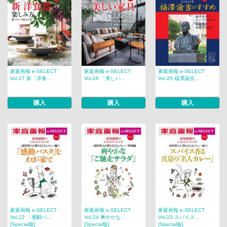
家庭画報 e-SELECT
家庭画報 e-SELECT
家庭画報 e-SELECT
Vol.27 新「洋食...
Vol.26 「美しい...
Vol.25 福澤諭吉...
購入
購入
購入
家庭画報 e-SELECT
家庭画報 e-SELECT
家庭画報 e-SELECT
Vol.22 「感動パ...
Vol.24 爽やかな...
Vol.23 スパイス...
[Special版]
[Special版]
[Special版]