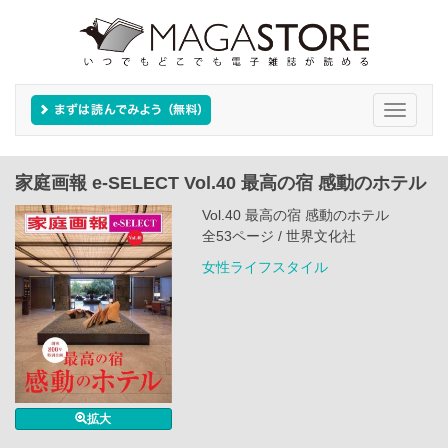
Toggle
navigati
家庭画報 e-SELECT Vol.40 最高の宿 感動のホテル
Vol.40 最高の宿 感動のホテル
全53ページ / 世界文化社
女性ライフスタイル
拡大