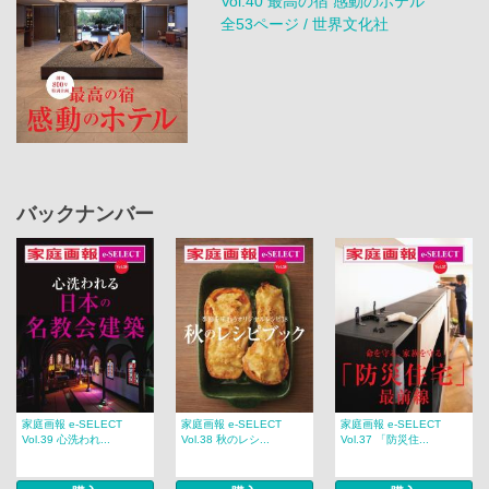
Vol.40 最高の宿 感動のホテル
全53ページ / 世界文化社
バックナンバー
家庭画報 e-SELECT
家庭画報 e-SELECT
家庭画報 e-SELECT
Vol.39 心洗われ...
Vol.38 秋のレシ...
Vol.37 「防災住...