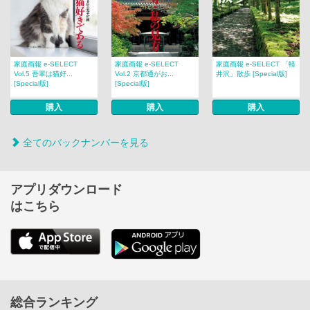
家庭画報 e-SELECT
家庭画報 e-SELECT
家庭画報 e-SELECT 「軽
Vol.5 吾輩は猫好...
Vol.2 京都通がお...
井沢」散歩 [Special版]
[Special版]
[Special版]
購入
購入
購入
全てのバックナンバーを見る
アプリダウンロード
はこちら
総合ランキング