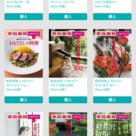
Vol.9 花の寺、花...
Vol.7 やっぱり犬...
Vol.8 北海道ガー...
[Special版]
[Special版]
[Special版]
購入
購入
購入
家庭画報 e-SELECT
家庭画報 e-SELECT
家庭画報 e-SELECT
Vol.6 おもてなし...
Vol.3 至福の温泉...
Vol.4 金沢 冬の...
[Special版]
[Special版]
[Special版]
購入
購入
購入