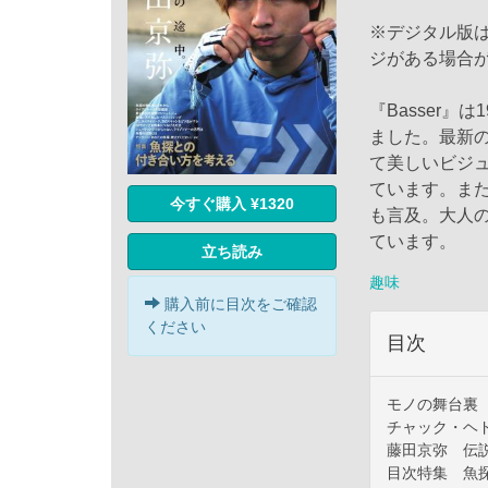
※デジタル版
ジがある場合
『Basser
ました。最新
て美しいビジ
ています。ま
今すぐ購入 ¥1320
も言及。大人
ています。
立ち読み
趣味
購入前に目次をご確認
ください
目次
モノの舞台裏
チャック・ヘ
藤田京弥 伝
目次特集 魚