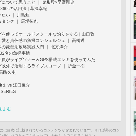
について思うこと ｜ 鬼形毅×早野剛史
60°の活用法 | 草深幸範
たい ｜ 川島勉
タジグ ｜ 馬場拓也
を使ってオールドスクールな釣りをする | 山口敦
愛と責任感の魚探コンシェルジュ ｜ 髙橋透
の琵琶湖攻略実践入門 ｜ 北方洋介
32名の魚探事情
部員がライブソナー＆GPS搭載エレキを使ってみた
以外で活用するライブスコープ ｜ 折金一樹
’ | 馬路久史
t１ vs 江口俊介
E SERIES
をよむ
には目次に記載されているコンテンツが含まれています。それ以外のコン
ンテンツであっても含まれていません のでご注意ください。