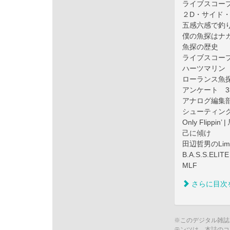
ライブスコープ
２D・サイド・3
五感六感で釣り
僕の魚探はナカ
魚探の歴史
ライブスコープ
ハーツマリン 
ローランス魚探
アンケート 3
アナログ編集
シューティング
Only Flippin
己に傾け
田辺哲男のLimi
B.A.S.S.ELIT
MLF
さらに目次
※このデジタル雑誌
テンツは、本誌のコ