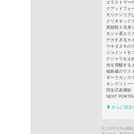
エラストマー
クアッドフォー
モリケンリグは
クリオネックス
房総蛙５兄弟 
モジャ系エラス
デカすぎるカエ
ウキタヌキのテ
ジョイントをコ
クジャラを止め
光を増幅するエ
福島健のラス
ギーラカンスで
キングジミーヘ
羽生式表層術
NEXT POR
さらに目次
※このデジタル雑誌
テンツは、本誌のコ