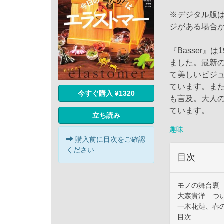
※デジタル版
ジがある場合
『Basser
ました。最新
て美しいビジ
ています。ま
今すぐ購入 ¥1320
も言及。大人
ています。
立ち読み
趣味
購入前に目次をご確認
ください
目次
モノの舞台裏
大森貴洋 つい
一木花漣、春
目次