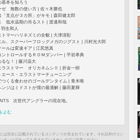
の基本を知ろう
ゼ 無数の使い方 | 佐々木勝也
「支点が３カ所」がキモ | 森田健太郎
 低水温期の吊るスト | 渡邊和哉
| 羽生和人
トマーハリネズミの全貌 | 大津清彰
ル、スクーパーフロッグメガのジグスト | 川村光大郎
ールは変速ギア | 江尻悠真
ントロールするＲＯＭダンパー | 平岩孝典
るな！ | 藤川温大
ラストマー オリカネムシⅡ | 折金一樹
トエース・エラストマーチューニング
つくる食わせのゴールデンタイム | 青木唯
ンジはミドストが僕の最適解 | 藤田夏輝
TRAITS 次世代アングラーの現在地。
をよむ
には目次に記載されているコンテンツが含まれています。それ以外のコン
ンテンツであっても含まれていません のでご注意ください。