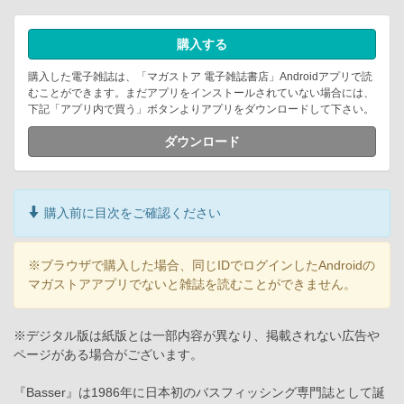
購入する
購入した電子雑誌は、「マガストア 電子雑誌書店」Androidアプリで読
むことができます。まだアプリをインストールされていない場合には、
下記「アプリ内で買う」ボタンよりアプリをダウンロードして下さい。
ダウンロード
購入前に目次をご確認ください
※ブラウザで購入した場合、同じIDでログインしたAndroidの
マガストアアプリでないと雑誌を読むことができません。
※デジタル版は紙版とは一部内容が異なり、掲載されない広告や
ページがある場合がございます。
『Basser』は1986年に日本初のバスフィッシング専門誌として誕