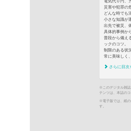
電気代０円、
災害や犯罪の
どんな時でも
小さな知識が
出先で被災、
具体的事例か
普段から備え
ックのコツ。
制限のある状
常に美味しく
さらに目次
※このデジタル雑誌
テンツは、本誌のコ
※電子版では、紙の
す。