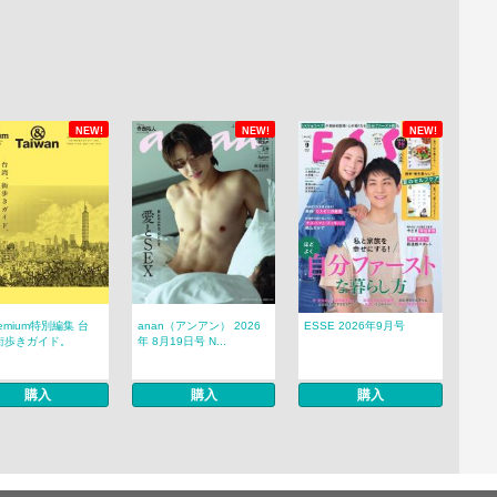
NEW!
NEW!
NEW!
remium特別編集 台
anan（アンアン） 2026
ESSE 2026年9月号
街歩きガイド。
年 8月19日号 N...
購入
購入
購入