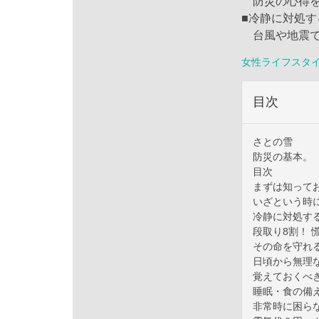
防災の心得を
■冷静に対処
台風や地震で
女性ライフスタ
目次
さとの雪
防災の基本。
目次
まずは知って
いざという時
冷静に対処す
段取り8割！
その命を守れ
日頃から無理
覚えておくべ
睡眠・食の備
非常時に困ら