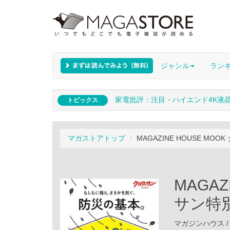
ジャンル
ラン
家電批評：注目・ハイエンド4K液
トピックス
マガストアトップ
MAGAZINE HOUSE M
MAGAZ
サン特
マガジンハウス / 