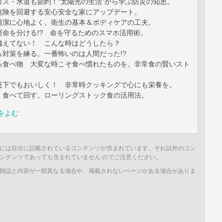
ガス・水道も節約！“太陽光の生活”から学ぶ防災の知恵。
危険を回避する安心安全な家にアップデート。
清潔に心地よく。衛生の基本＆ボディケアの工夫。
運命を分ける!? 命を守るためのスマホ活用術。
備えてない！ こんな時はどうしたら？
ら対策を練る。一番怖いのは人間だった!?
る食べ物 大変な時こそ食べ慣れたものを。非常食の賢いスト
況下でもおいしく！ 非常時クッキングで心にも栄養を。
、食べて回す。ローリングストック食の活用法。
をよむ
には目次に記載されているコンテンツが含まれています。それ以外のコン
ンテンツであっても含まれていません のでご注意ください。
雑誌と内容が一部異なる場合や、掲載されないページがある場合がありま