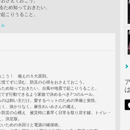
おさえておこう。
するため知っておきたい、
起こりうること。
イル
おこう！ 備えの５大原則。
に慌てずに済む、防災の心得をおさえておこう。
るため知っておきたい、台風や地震で起こりうること。
 慌てず行動できるよう家族で決めるべき7つのルール。
るのは飼い主だけ。愛するペットのための準備と覚悟。
なく、抜かりなく。麻生れいみさんの備え。
き防災の心構え 被災時に素早く日常を取り戻す鍵。トイレ・
え、決定版。
ないための水回りと電源の確保術。