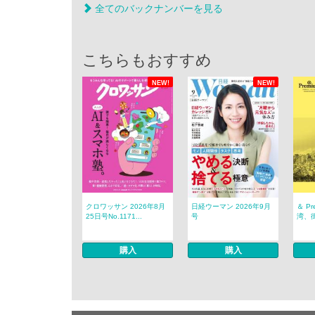
全てのバックナンバーを見る
こちらもおすすめ
NEW!
NEW!
クロワッサン 2026年8月
日経ウーマン 2026年9月
＆ P
25日号No.1171...
号
湾、
購入
購入