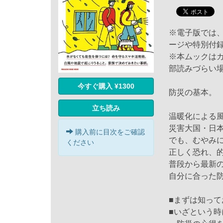
※電子版では
ージや特別付
※本ムックは
部読みづらい
今すぐ購入 ¥1300
防災の基本。
立ち読み
温暖化による
災害大国・日
購入前に目次をご確認
でも、むやみ
ください
正しく恐れ、
普段から最新
自分に合った
■まずは知っ
■いざという